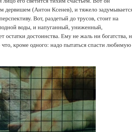
и лицо его светится тихим счастьем. Вот он
ем дервишем (Антон Ксенев), и тяжело задумываетс
ерспективу. Вот, раздетый до трусов, стоит на
олодной воды, и напуганный, униженный,
 остатки достоинства. Ему не жаль ни богатства, 
о что, кроме одного: надо пытаться спасти любимую