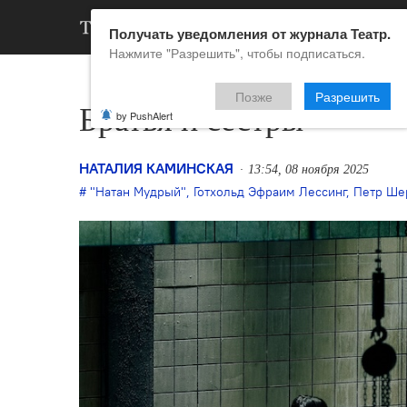
АРХИВ
НОВ
Получать уведомления от журнала Театр.
Нажмите "Разрешить", чтобы подписаться.
Позже
Разрешить
Братья и сестры
by PushAlert
НАТАЛИЯ КАМИНСКАЯ
13:54, 08 ноября 2025
"Натан Мудрый"
,
Готхольд Эфраим Лессинг
,
Петр Ше