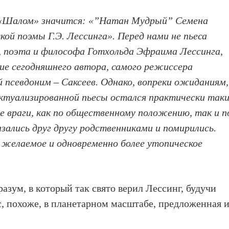
 «Шалом» значится: «”Натан Мудрый” Семена
ой поэмы Г.Э. Лессинга». Перед нами не пьеса
, поэта и философа Готхольда Эфраима Лессинга,
ение сегодняшнего автора, самого режиссера
 псевдоним – Саксеев. Однако, вопреки ожиданиям,
ктуализированной пьесы остался практически так
е враги, как по общественному положению, так и п
зались друг другу родственниками и помирились.
 желаемое и одновременно более утопическое
разум, в который так свято верил Лессинг, будучи
, похоже, в планетарном масштабе, предложенная 