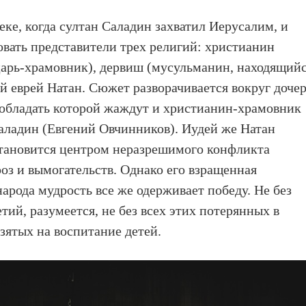
веке, когда cултан Саладин захватил Иерусалим, и
овать представители трех религий: христианин
царь-храмовник), дервиш (мусульманин, находящий
ый еврей Натан. Сюжет разворачивается вокруг доче
 обладать которой жаждут и христианин-храмовник
аладин (Евгений Овчинников). Иудей же Натан
становится центром неразрешимого конфликта
оз и вымогательств. Однако его взращенная
рода мудрость все же одерживает победу. Не без
ий, разумеется, не без всех этих потерянных в
зятых на воспитание детей.