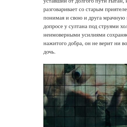
уставший от долгого пути Натан, 
разговаривает со старым приятел
понимая и свою и друга мрачную п
допросе у султана под струями х
неимоверными усилиями сохраняет
нажитого добра, он не верит ни в
дочь.