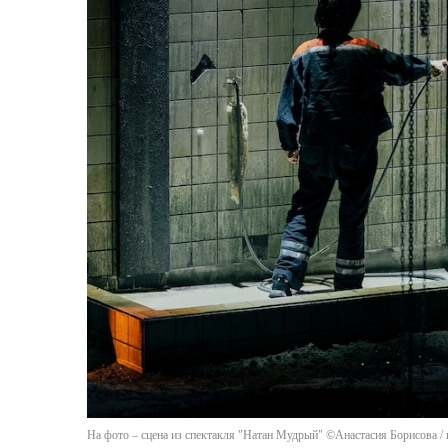
На фото – сцена из спектакля "Натан Мудрый" ©Анастасия Борисова /