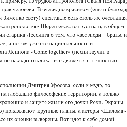
 к примеру, из трудов антрополога Юваля Ноя Хара
прав человека. В очевидно красивом (еще и благода
Зименко свету) спектакле есть столь же очевидная
 «антропология» Шерешевского грустна и, в общем-
я старика Лессинга о том, что «все люди – братья 
ек, а потом уже его национальность и
на Леннона «Come together» (песня звучит в
 не находят отклика: все движется с точностью
сполнении Дмитрия Уросова, если и мудр, то
 на глобально философские территории, а только
хранению и защите жизни его дочки Рехи. Экраны
о) показывают крупные планы, а актеры «Шалома»
се их оценки выверены. Вот идет к себе домой