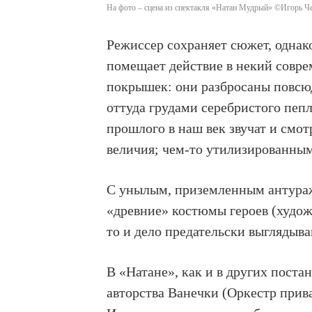
На фото – сцена из спектакля «Натан Мудрый» ©Игорь Че
Режиссер сохраняет сюжет, одна
помещает действие в некий совр
покрышек: они разбросаны повсюду
оттуда грудами серебристого пеп
прошлого в наш век звучат и смот
величия; чем-то утилизированным
С унылым, приземленным антураж
«древние» костюмы героев (худож
то и дело предательски выглядыв
В «Натане», как и в других пост
авторства Ванечки (Оркестр прива