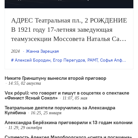
АДРЕС Театральная пл., 2 РОЖДЕНИЕ
В 1921 году 17-летняя заведующая
теамузсекции Моссовета Наталья Сац
предложила наркому просвещения
Жанна Зарецкая
2024
Луначарскому создать первый в мире
Алексей Бородин
,
Егор Перегудов
,
РАМТ
,
Софья Апфельбаум
театр для детей и получила одобрение.
Соответственно, в 2021 году РАМТ
Никите Гриншпуну вынесли второй приговор
14:55, 02 августа
торжественно отметил своё 100-летие.
Vox pópuli: что говорят и пишут в соцсетях о спектакле
НАЗВАНИЕ Изначально театр…
«Финист Ясный Сокол»
11:07, 05 мая
Театральные деятели поручились за Александра
Кулябина
16:25, 25 января
Александра Берёзкина приговорили к 13 годам колонии
11:29, 29 октября
Судимость Алексея Малобродского «снята и погашена»