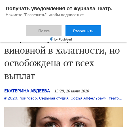
Получать уведомления от журнала Театр.
Нажмите "Разрешить", чтобы подписаться.
Позже
Разрешить
Апфельбаум признана
by PushAlert
виновной в халатности, но
освобождена от всех
выплат
ЕКАТЕРИНА АВДЕЕВА
15:28, 26 июня 2020
2020
,
приговор
,
Седьмая студия
,
Софья Апфельбаум
,
театральное дело