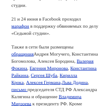
студии.
21 и 24 июня в Facebook проходил
марафон
в поддержку обвиняемых по делу
«Седьмой студии».
Также в сети были размещены
обращения
Андрея Могучего, Константина
Богомолова, Алексея Бородина,
Валерия
Фокина
,
Евгения Миронова
,
Константина
Райкина
,
Сергея Шуба
,
Кирилла
Крока
,
Алексея Германа,
Льва Додина
,
письмо
председателя СТД РФ Александра
Калягина и обращение
Владимира
Мирзоева
к президенту РФ. Кроме