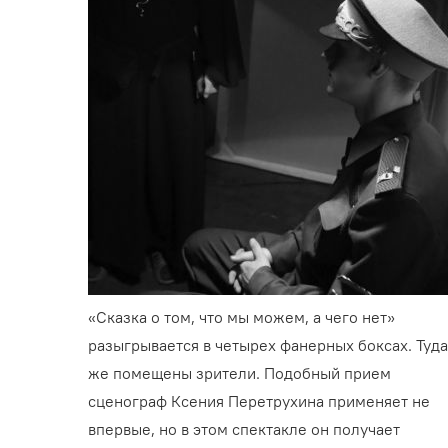
«Сказка о том, что мы можем, а чего нет»
разыгрывается в четырех фанерных боксах. Туд
же помещены зрители. Подобный прием
сценограф Ксения Перетрухина применяет не
впервые, но в этом спектакле он получает