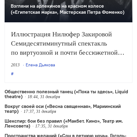
Взгляни на арлекинов на красном колесе
(«Египетская марка», Мастерская Петра Фоменко)
Иллюстрация Нилюфер Закировой
Семидесятиминутный спектакль
по виртуозной и почти бессюжетной
повести Мандельштама идет на старой
Елена Дьякова
2013
— широкофокусной и притемненной
— сцене «Мастерской». Он поставлен
«в рамках вечера проб и ошибок»
Общественно полезный танец («Пока ты здесь», Liquid
theatre)
(из таких лабораторных работ театра
18:44, 31 декабря
Вокруг своей оси («Весна священная», Мариинский
выросли спектакли «Он был
театр)
17:37, 31 декабря
титулярный советник», «Как жаль…»,
Шекспир: бои без правил («Макбет. Кино», Театр им.
«Рыжий»). Имя постановщика
Ленсовета)
17:35, 31 декабря
обозначено застенчиво: «Автор…
Пространства желаний («Сон в летнюю ночь», Гоголь-