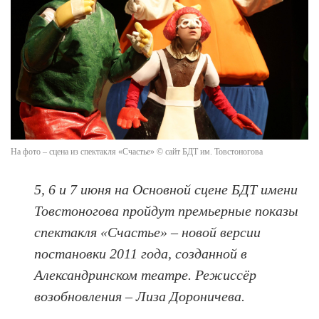
На фото – сцена из спектакля «Счастье» © сайт БДТ им. Товстоногова
5, 6 и 7 июня на Основной сцене БДТ имени
Товстоногова пройдут премьерные показы
спектакля «Счастье» – новой версии
постановки 2011 года, созданной в
Александринском театре. Режиссёр
возобновления – Лиза Дороничева.