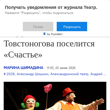
Получать уведомления от журнала Театр.
Нажмите "Разрешить", чтобы подписаться.
Позже
Разрешить
В БДТ имени
by PushAlert
Товстоногова поселится
«Счастье»
МАРИНА ШИМАДИНА
9:05, 01 июня 2026
2026
,
Александр Шишкин
,
Александринский театр
,
Андрей Могучий