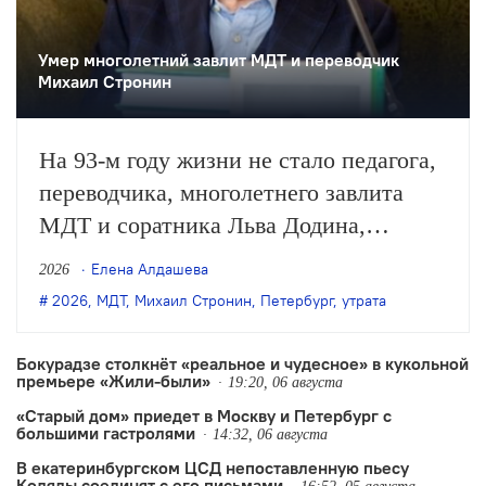
Умер многолетний завлит МДТ и переводчик
Михаил Стронин
На 93-м году жизни не стало педагога,
переводчика, многолетнего завлита
МДТ и соратника Льва Додина,
заслуженного деятеля искусств России
Елена Алдашева
2026
Михаила Стронина. О смерти
2026
,
МДТ
,
Михаил Стронин
,
Петербург
,
утрата
Стронина сообщили нашей редакции
его близкие.
Бокурадзе столкнëт «реальное и чудесное» в кукольной
премьере «Жили-были»
19:20, 06 августа
«Старый дом» приедет в Москву и Петербург с
большими гастролями
14:32, 06 августа
В екатеринбургском ЦСД непоставленную пьесу
Коляды соединят с его письмами