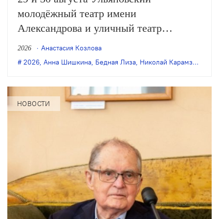
молодёжный театр имени
Александрова и уличный театр
«Странствующие куклы господина
Анастасия Козлова
2026
Пэжо» из Санкт-Петербурга покажут
2026
,
Анна Шишкина
,
Бедная Лиза
,
Николай Карамзин
,
пре
премьеру спектакля Анны Шишкиной
«Бедная Лиза» по одноимённой
повести Карамзина. Постановка
НОВОСТИ
станет одним из центральных событий
театрального фестиваля «Шаг на
улицу».