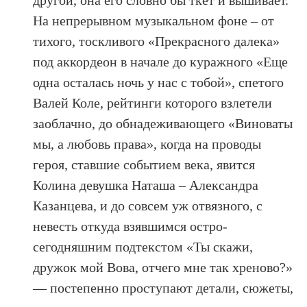
другой, она его словно бы ткет и вышивает.
На непрерывном музыкальном фоне – от
тихого, тоскливого «Прекрасного далека»
под аккордеон в начале до куражного «Еще
одна осталась ночь у нас с тобой», спетого
Валей Коле, рейтинги которого взлетели
заоблачно, до обнадеживающего «Виноваты
мы, а любовь права», когда на проводы
героя, ставшие событием века, явится
Колина девушка Наташа – Александра
Казанцева, и до совсем уж отвязного, с
невесть откуда взявшимся остро-
сегодняшним подтекстом «Ты скажи,
дружок мой Вова, отчего мне так хреново?»
— постепенно проступают детали, сюжеты,