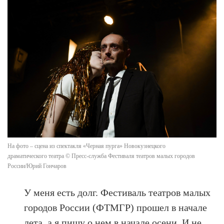
На фото – сцена из спектакля «Черная пурга» Новокузнецкого
драматического театра © Пресс-служба Фестиваля театров малых городов
России/Юрий Гончаров
У меня есть долг. Фестиваль театров малых
городов России (ФТМГР) прошел в начале
лета, а я пишу о нем в начале осени. И не