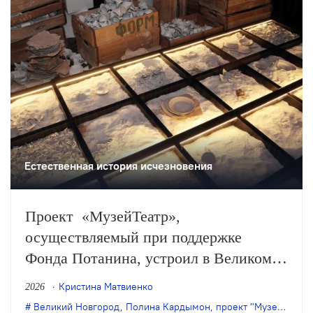
Естественная история исчезновения
Проект «МузейТеатр»,
осуществляемый при поддержке
Фонда Потанина, устроил в Великом
Новгороде «Фабрику фарфоровых
Кристина Матвиенко
2026
воспоминаний» – это новый спектакль
Великий Новгород
,
Полина Кардымон
,
проект "МузейТеатр"