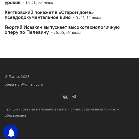
уроков
15:41, 23 июня
Квятковский покажет в «Старом доме»
псевдодокументальное кино
6:33, 14 июня
Георгий Исаакян выпускает высокотехнологичную
оперу по Пелевину
16:56, 07 июня
© Театръ 2026
oteatre.pr@gmail.com
При цитировании материалов сайта, прямая ссылка на источник –
обязательна
.