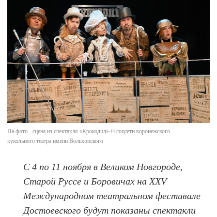
На фото - сцена из спектакля «Крокодил» © соцсети воронежского
кукольного театра имени Вольховского
С 4 по 11 ноября в Великом Новгороде,
Старой Руссе и Боровичах на XXV
Международном театральном фестивале
Достоевского будут показаны спектакли