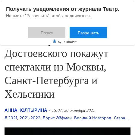
Получать уведомления от журнала Театр.
Нажмите "Разрешить", чтобы подписаться.
Позже
Разрешить
На XXV фестивале
by PushAlert
Достоевского покажут
спектакли из Москвы,
Санкт-Петербурга и
Хельсинки
АННА КОЛТЫРИНА
15:07, 30 октября 2021
2021
,
2021-2022
,
Борис Эйфман
,
Великий Новгород
,
Старая Русса