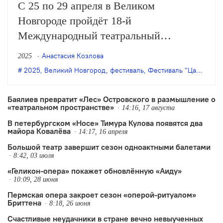
С 25 по 29 апреля в Великом
Новгороде пройдёт 18-й
Международный театральный
фестиваль «Царь-Сказка». В афише
Анастасия Козлова
2025
смотра — 17 спектаклей в онлайн- и
2025
,
Великий Новгород
,
фестиваль
,
Фестиваль "Царь-Сказка"
офлайн-форматах, концерты, лекции,
мастер-классы и выставки.
Баялиев превратит «Лес» Островского в размышление о
«театральном пространстве»
14:16, 17 августа
В петербургском «Носе» Тимура Кулова появятся два
майора Ковалёва
14:17, 16 апреля
Большой театр завершит сезон одноактными балетами
8:42, 03 июля
«Геликон-опера» покажет обновлённую «Аиду»
10:09, 28 июня
Пермская опера закроет сезон «оперой-ритуалом»
Бриттена
8:18, 26 июня
Счастливые неудачники в стране вечно невыученных