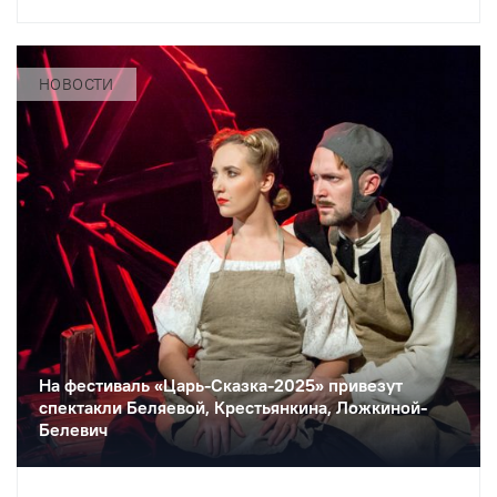
режиссерки Полины Кардымон и
драматурга Егора Зайцева.
НОВОСТИ
На фестиваль «Царь-Сказка-2025» привезут
спектакли Беляевой, Крестьянкина, Ложкиной-
Белевич