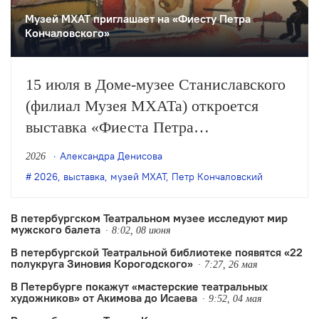
Музей МХАТ приглашает на «Фиесту Петра
Кончаловского»
15 июля в Доме-музее Станиславского
(филиал Музея МХАТа) откроется
выставка «Фиеста Петра
Кончаловского», приуроченная к 150-
Александра Денисова
2026
летию со дня рождения художника. На
2026
,
выставка
,
музей МХАТ
,
Петр Кончаловский
ней будут представлены эскизы
сценографии к спектаклям разных лет
В петербургском Театральном музее исследуют мир
мужского балета
и личные вещи.
8:02, 08 июня
В петербургской Театральной библиотеке появятся «22
полукруга Зиновия Корогодского»
7:27, 26 мая
В Петербурге покажут «мастерские театральных
художников» от Акимова до Исаева
9:52, 04 мая