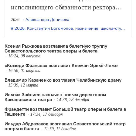
исполняющего обязанности ректора
Школы-студии МХАТ. Об этом
Александра Денисова
2026
сообщила министр культуры РФ Ольга
2026
,
Константин Богомолов
,
назначение
,
школа-студия МХАТ
Любимова в своём Telegram-канале.
Ксения Рыжкова возглавила балетную труппу
Севастопольского театра оперы и балета
16:24, 08 августа
«Комеди Франсез» возглавит Клеман Эрвьё-Леже
16:58, 01 августа
Владимир Казаченко возглавил Челябинскую драму
15:39, 12 марта
Ильгиз Зайниев назначен новым директором
Камаловского театра
14:38, 28 декабря
Франдетти возглавит Большой театр оперы и балета в
Ташкенте
17:34, 17 декабря
Ильдар Абдразаков возглавил Севастопольский театр
оперы и балета
11:59, 11 декабря