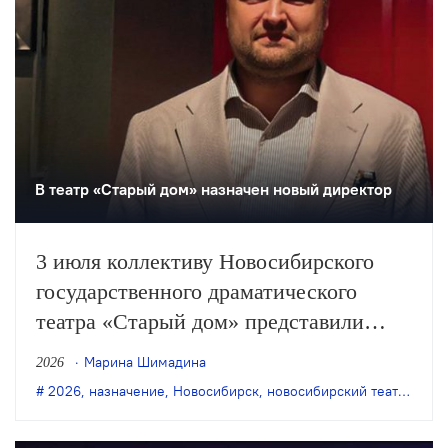
В театр «Старый дом» назначен новый директор
3 июля коллективу Новосибирского
государственного драматического
театра «Старый дом» представили
нового директора. Им стал Юрий
Марина Шимадина
2026
Яшкин, ранее работавший в
2026
,
назначение
,
Новосибирск
,
новосибирский театр "Старый дом"
министерстве культуры
Новосибирской области.