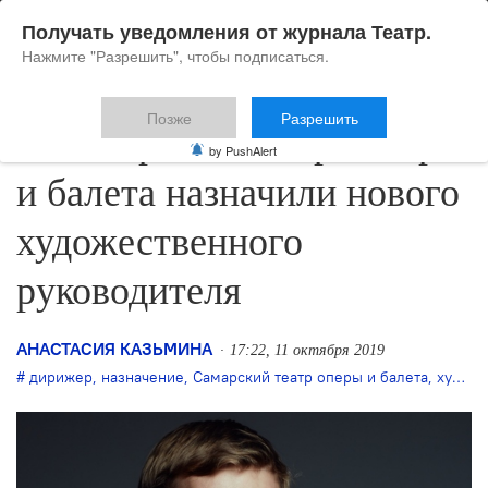
Получать уведомления от журнала Театр.
Нажмите "Разрешить", чтобы подписаться.
Позже
Разрешить
В Самарском театре оперы
by PushAlert
и балета назначили нового
художественного
руководителя
АНАСТАСИЯ КАЗЬМИНА
17:22, 11 октября 2019
дирижер
,
назначение
,
Самарский театр оперы и балета
,
художественный руководитель