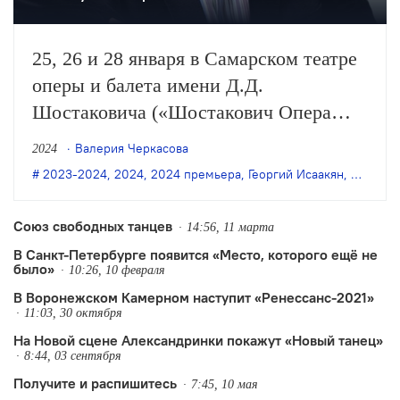
25, 26 и 28 января в Самарском театре
оперы и балета имени Д.Д.
Шостаковича («Шостакович Опера
Балет») пройдут премьерные показы
Валерия Черкасова
2024
оперы Чайковского «Евгений Онегин»
2023-2024
,
2024
,
2024 премьера
,
Георгий Исаакян
,
опера
,
С
в постановке Георгия Исаакяна.
Музыкальный руководитель и
Союз свободных танцев
14:56, 11 марта
дирижёр-постановщик спектакля —
В Санкт-Петербурге появится «Место, которого ещё не
было»
Евгений Хохлов.
10:26, 10 февраля
В Воронежском Камерном наступит «Ренессанс-2021»
11:03, 30 октября
На Новой сцене Александринки покажут «Новый танец»
8:44, 03 сентября
Получите и распишитесь
7:45, 10 мая