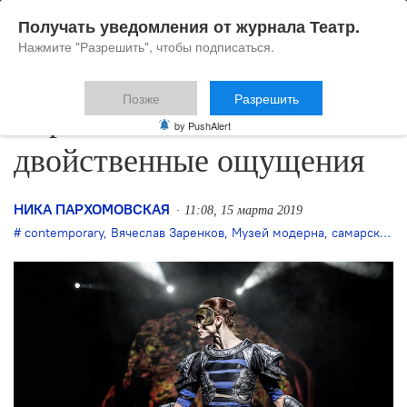
Получать уведомления от журнала Театр.
Нажмите "Разрешить", чтобы подписаться.
Позже
Разрешить
«Три маски»:
by PushAlert
двойственные ощущения
НИКА ПАРХОМОВСКАЯ
11:08, 15 марта 2019
contemporary
,
Вячеслав Заренков
,
Музей модерна
,
самарский зритель