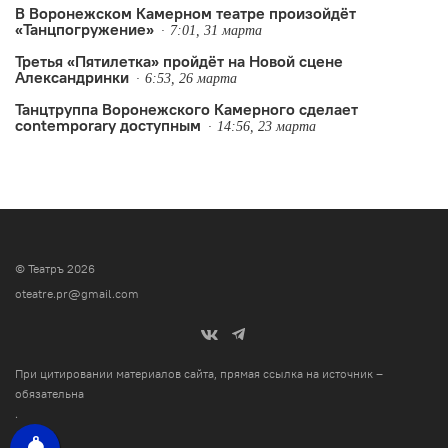
В Воронежском Камерном театре произойдёт
«Танцпогружение»
7:01, 31 марта
Третья «Пятилетка» пройдёт на Новой сцене
Александринки
6:53, 26 марта
Танцтруппа Воронежского Камерного сделает
contemporary доступным
14:56, 23 марта
© Театръ 2026
oteatre.pr@gmail.com
При цитировании материалов сайта, прямая ссылка на источник –
обязательна
.