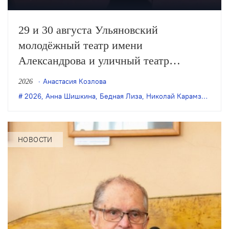
29 и 30 августа Ульяновский
молодёжный театр имени
Александрова и уличный театр
«Странствующие куклы господина
Анастасия Козлова
2026
Пэжо» из Санкт-Петербурга покажут
2026
,
Анна Шишкина
,
Бедная Лиза
,
Николай Карамзин
,
пре
премьеру спектакля Анны Шишкиной
«Бедная Лиза» по одноимённой
повести Карамзина. Постановка
НОВОСТИ
станет одним из центральных событий
театрального фестиваля «Шаг на
улицу».