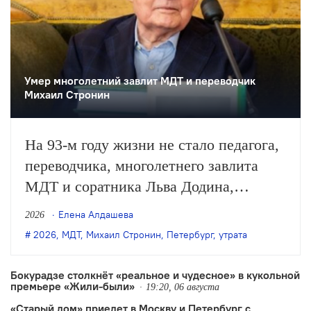
Умер многолетний завлит МДТ и переводчик
Михаил Стронин
На 93-м году жизни не стало педагога,
переводчика, многолетнего завлита
МДТ и соратника Льва Додина,
заслуженного деятеля искусств России
Елена Алдашева
2026
Михаила Стронина. О смерти
2026
,
МДТ
,
Михаил Стронин
,
Петербург
,
утрата
Стронина сообщили нашей редакции
его близкие.
Бокурадзе столкнëт «реальное и чудесное» в кукольной
премьере «Жили-были»
19:20, 06 августа
«Старый дом» приедет в Москву и Петербург с