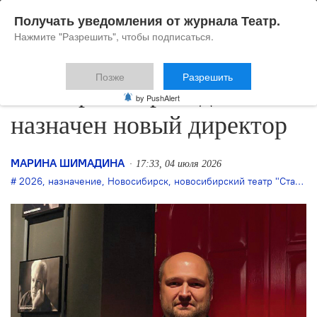
Получать уведомления от журнала Театр.
Нажмите "Разрешить", чтобы подписаться.
Позже
Разрешить
В театр «Старый дом»
by PushAlert
назначен новый директор
МАРИНА ШИМАДИНА
17:33, 04 июля 2026
2026
,
назначение
,
Новосибирск
,
новосибирский театр "Старый дом"