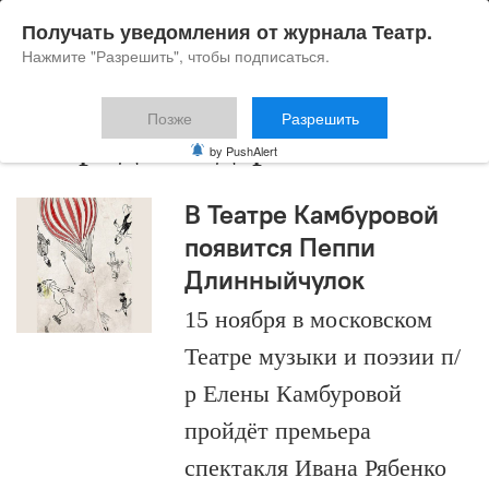
Получать уведомления от журнала Театр.
Нажмите "Разрешить", чтобы подписаться.
Позже
Разрешить
Астрид Линдгрен
by PushAlert
В Театре Камбуровой
появится Пеппи
Длинныйчулок
15 ноября в московском
Театре музыки и поэзии п/
р Елены Камбуровой
пройдёт премьера
спектакля Ивана Рябенко