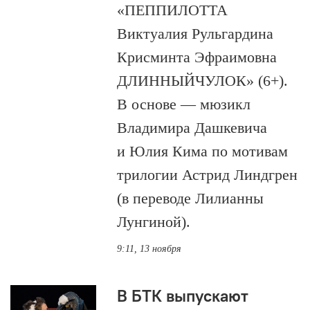
«ПЕППИЛОТТА
Виктуалия Рульгардина
Крисминта Эфраимовна
ДЛИННЫЙЧУЛОК» (6+).
В основе — мюзикл
Владимира Дашкевича
и Юлия Кима по мотивам
трилогии Астрид Линдгрен
(в переводе Лилианны
Лунгиной).
9:11, 13 ноября
В БТК выпускают