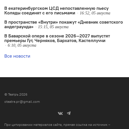
В екатеринбургском ЦСД непоставленную пьесу
Коляды соединят с его письмами
16:52, 05 августа
В пространстве «Внутри» покажут «Дневник советского
андеграунда»
15:15, 05 августа
В Баварской опере в сезоне 2026—2027 выпустят
премьеры Гут, Черняков, Бархатов, Кастеллуччи
6:10, 05 августа
Все новости
© Театръ 2026
oteatre.pr@gmail.com
При цитировании материалов сайта, прямая ссылка на источник –