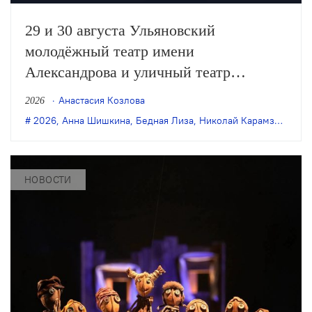
29 и 30 августа Ульяновский
молодёжный театр имени
Александрова и уличный театр
«Странствующие куклы господина
Анастасия Козлова
2026
Пэжо» из Санкт-Петербурга покажут
2026
,
Анна Шишкина
,
Бедная Лиза
,
Николай Карамзин
,
пре
премьеру спектакля Анны Шишкиной
«Бедная Лиза» по одноимённой
повести Карамзина. Постановка
НОВОСТИ
станет одним из центральных событий
театрального фестиваля «Шаг на
улицу».