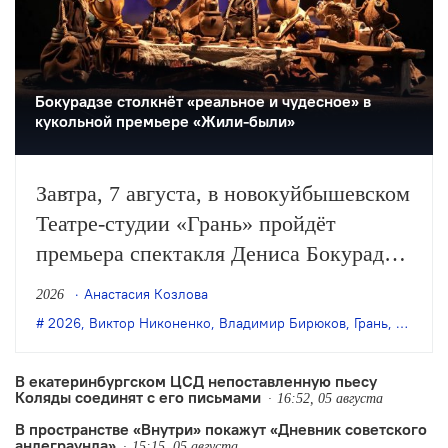
Бокурадзе столкнëт «реальное и чудесное» в
кукольной премьере «Жили-были»
Завтра, 7 августа, в новокуйбышевском
Театре-студии «Грань» пройдёт
премьера спектакля Дениса Бокурадзе
«Жили-были» по пьесе Владимира
Анастасия Козлова
2026
Бирюкова.
2026
,
Виктор Никоненко
,
Владимир Бирюков
,
Грань
,
Денис 
В екатеринбургском ЦСД непоставленную пьесу
Коляды соединят с его письмами
16:52, 05 августа
В пространстве «Внутри» покажут «Дневник советского
андеграунда»
15:15, 05 августа