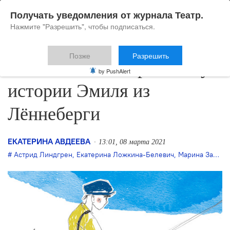
Получать уведомления от журнала Театр.
Нажмите "Разрешить", чтобы подписаться.
Позже
Разрешить
В Karlsson Haus расскажут
by PushAlert
истории Эмиля из
Лённеберги
ЕКАТЕРИНА АВДЕЕВА
13:01, 08 марта 2021
Астрид Линдгрен
,
Екатерина Ложкина-Белевич
,
Марина Завьялова