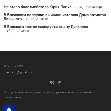
Не стало балетмейстера Юрия Папко
8:28, 18 сентября
В Брюсовом переулке оживили историю Дома артистов
Большого
12:52, 29 июля
В Большом театре выведут на сцену Дягилева
17:21, 19 июня
© Театръ 2026
oteatre.pr@gmail.com
При цитировании материалов сайта, прямая ссылка на источник –
обязательна
.