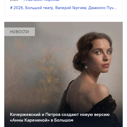
постановке Ксении Шостакович.
2026
,
Большой театр
,
Валерий Гергиев
,
Джакомо Пуччини
,
Д
Музыкальный руководитель и дирижёр
— Валерий Гергиев.
НОВОСТИ
Кочержевский и Петров создают новую версию
«Анны Карениной» в Большом