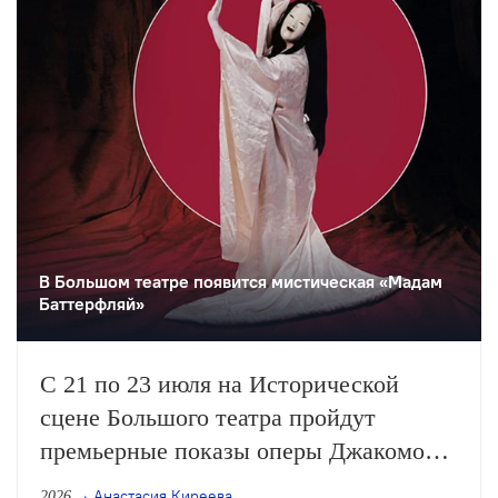
В Большом театре появится мистическая «Мадам
Баттерфляй»
С 21 по 23 июля на Исторической
сцене Большого театра пройдут
премьерные показы оперы Джакомо
Пуччини «Мадам Баттерфляй» в
Анастасия Киреева
2026