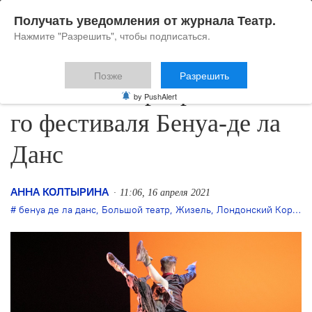
Получать уведомления от журнала Театр.
Нажмите "Разрешить", чтобы подписаться.
Позже
Разрешить
Объявлена программа 28-
by PushAlert
го фестиваля Бенуа-де ла
Данс
АННА КОЛТЫРИНА
11:06, 16 апреля 2021
бенуа де ла данс
,
Большой театр
,
Жизель
,
Лондонский Королевский балет