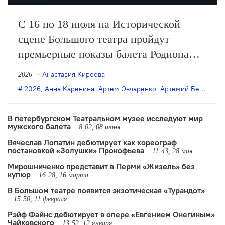
С 16 по 18 июля на Исторической
сцене Большого театра пройдут
премьерные показы балета Родиона
Щедрина и Максима Петрова «Анна
Анастасия Киреева
2026
Каренина» в постановке Романа
2026
,
Анна Каренина
,
Артем Овчаренко
,
Артемий Беляков
,
Кочержевского. Музыкальный
руководитель и дирижёр — Валерий
В петербургском Театральном музее исследуют мир
мужского балета
Гергиев.
8:02, 08 июня
Вячеслав Лопатин дебютирует как хореограф
постановкой «Золушки» Прокофьева
11:43, 28 мая
Мирошниченко представит в Перми «Жизель» без
купюр
16:28, 16 марта
В Большом театре появится экзотическая «Турандот»
15:50, 11 февраля
Рэйф Файнс дебютирует в опере «Евгением Онегиным»
Чайковского
13:52, 12 января