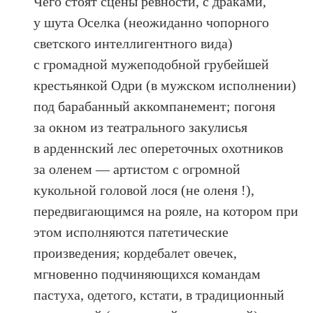
Чего стоят сцены ревности, с драками,
у шута Оселка (неожиданно чопорного
светского интеллигентного вида)
с громадной мужеподобной грубейшей
крестьянкой Одри (в мужском исполнении)
под барабанный аккомпанемент; погоня
за окном из театрального закулисья
в арденнский лес опереточных охотников
за оленем — артистом с огромной
кукольной головой лося (не оленя !),
передвигающимся на рояле, на котором при
этом исполняются патетические
произведения; кордебалет овечек,
мгновенно подчиняющихся командам
пастуха, одетого, кстати, в традиционный