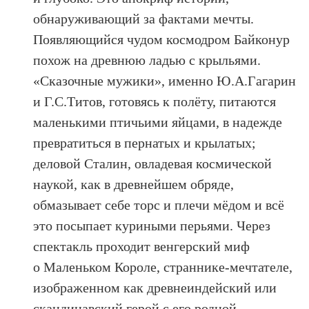
обнаруживающий за фактами мечты.
Появляющийся чудом космодром Байконур
похож на древнюю ладью с крыльями.
«Сказочные мужики», именно Ю.А.Гагарин
и Г.С.Титов, готовясь к полёту, питаются
маленькими птичьими яйцами, в надежде
превратиться в пернатых и крылатых;
деловой Сталин, овладевая космической
наукой, как в древнейшем обряде,
обмазывает себе торс и плечи мёдом и всё
это посыпает куриными перьями. Через
спектакль проходит венгерский миф
о Маленьком Короле, страннике-мечтателе,
изображенном как древнеиндейский или
скандинавский герой с его родной