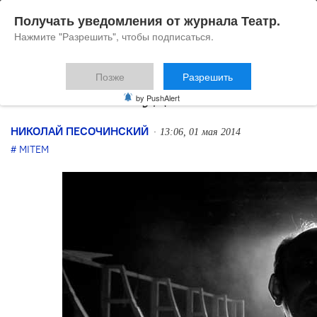
Получать уведомления от журнала Театр.
Нажмите "Разрешить", чтобы подписаться.
Позже
Разрешить
«Алиса» в Будапеште
by PushAlert
НИКОЛАЙ ПЕСОЧИНСКИЙ
13:06, 01 мая 2014
MITEM