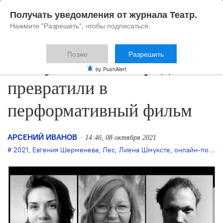
Получать уведомления от журнала Театр.
Нажмите "Разрешить", чтобы подписаться.
Позже
Разрешить
Пьесу Полины Бородиной
by PushAlert
превратили в
перформативный фильм
АРСЕНИЙ ИВАНОВ
14:46, 08 октября 2021
2021
,
Евгения Шерменева
,
Лес
,
Лиена Шмуксте
,
онлайн-показ
,