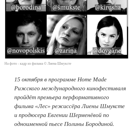
На фото - кадр из фильма © Лиена Шмуксте
15 октября в программе Home Made
Рижского международного кинофестиваля
пройдёт премьера перформативного
фильма «Лес» режиссёра Лиены Шмуксте
и продюсера Евгении Шерменёвой по
одноименной пьесе Полины Бородиной.