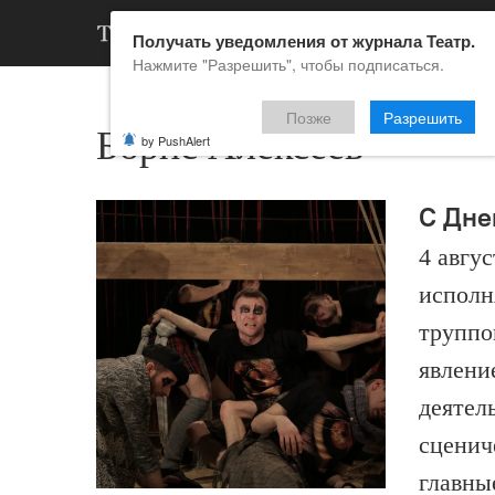
АРХИВ
НОВ
Получать уведомления от журнала Театр.
Нажмите "Разрешить", чтобы подписаться.
Позже
Разрешить
Борис Алексеев
by PushAlert
С Дне
4 авгу
исполн
труппо
явлени
деятел
сценич
главны