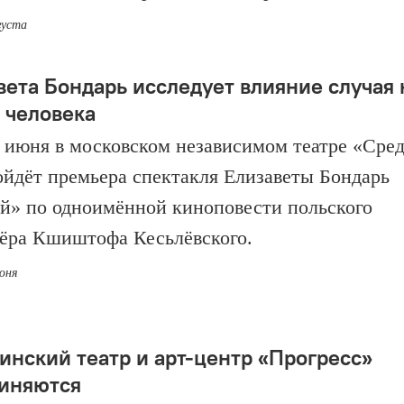
густа
вета Бондарь исследует влияние случая 
 человека
1 июня в московском независимом театре «Сре
ойдёт премьера спектакля Елизаветы Бондарь
й» по одноимённой киноповести польского
ёра Кшиштофа Кесьлёвского.
июня
инский театр и арт-центр «Прогресс»
иняются