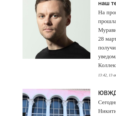
наш т
На про
прошла
Мурави
28 мар
получи
уведом
Колле
13:42, 13 а
ЮВЖД 
Сегодн
Никити