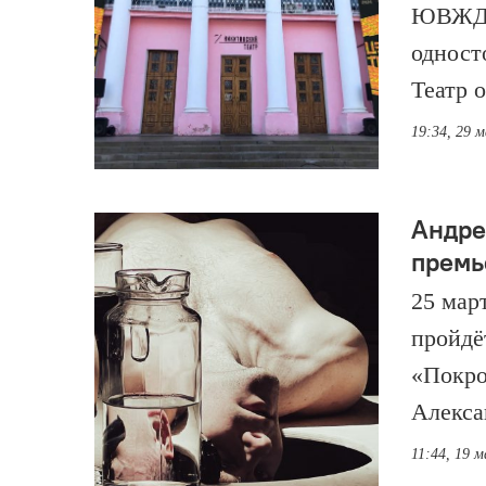
ЮВЖД (
одност
Театр о
19:34, 29 
Андре
премь
25 мар
пройдё
«Покро
Алекса
11:44, 19 