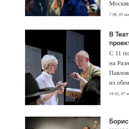
Москвы
7:06, 05 но
В Теа
проек
С 11 п
на Раз
Павлов
из обе
14:02, 07 
Борис