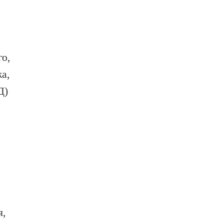
о,
а,
Д)
я,