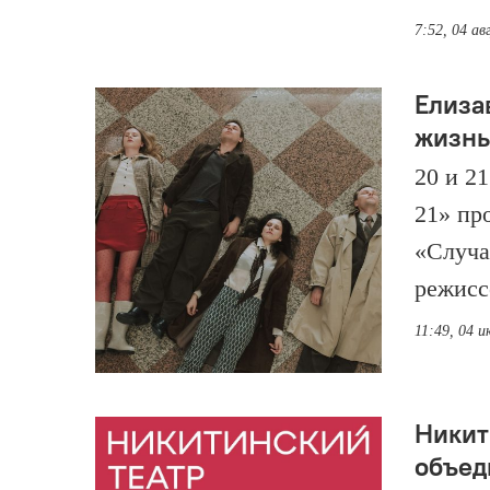
7:52, 04 ав
Елиза
жизнь
20 и 2
21» пр
«Случа
режисс
11:49, 04 
Никит
объед