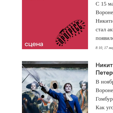
С 15 м
Вороне
Никити
стал а
появил
8:10, 17 м
Никит
Петер
В нояб
Вороне
Гомбур
Как уг