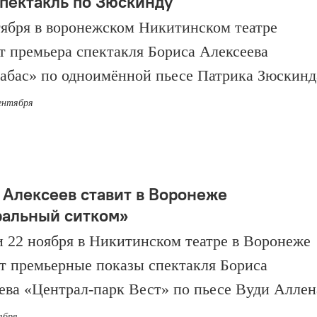
пектакль по Зюскинду
тября в воронежском Никитинском театре
т премьера спектакля Бориса Алексеева
абас» по одноимённой пьесе Патрика Зюскинд
сентября
 Алексеев ставит в Воронеже
ральный ситком»
 и 22 ноября в Никитинском театре в Воронеже
т премьерные показы спектакля Бориса
ева «Централ-парк Вест» по пьесе Вуди Аллен
ября