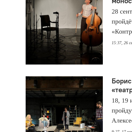
монос
28 сен
пройдё
«Контр
15:37, 26 
Борис
«теат
18, 19
пройду
Алексе
9:27, 17 но