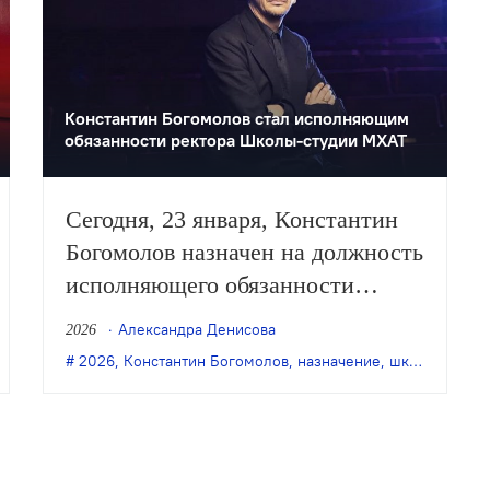
Константин Богомолов стал исполняющим
обязанности ректора Школы-студии МХАТ
Сегодня, 23 января, Константин
Богомолов назначен на должность
исполняющего обязанности
ректора Школы-студии МХАТ. Об
Александра Денисова
2026
этом сообщила министр культуры
2026
,
Константин Богомолов
,
Юрий Яшкин
,
назначение
,
школа-студия МХАТ
РФ Ольга Любимова в своём
Telegram-канале.