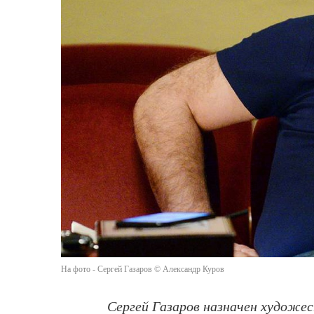
На фото - Сергей Газаров © Александр Куров
Сергей Газаров назначен худож