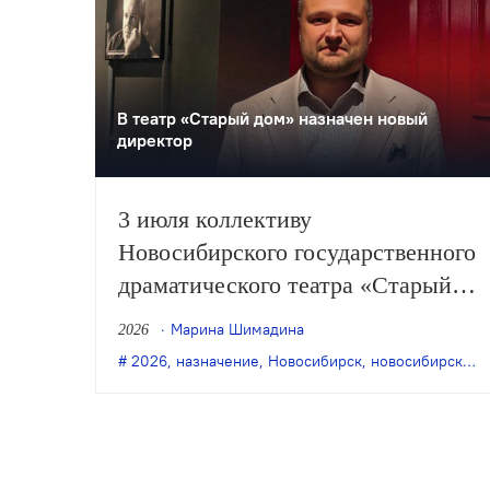
В театр «Старый дом» назначен новый
директор
3 июля коллективу
Новосибирского государственного
драматического театра «Старый
дом» представили нового
Марина Шимадина
2026
директора. Им стал Юрий
2026
,
назначение
,
Новосибирск
,
новосибирский театр "Старый дом"
Яшкин, ранее работавший в
министерстве культуры
Новосибирской области.