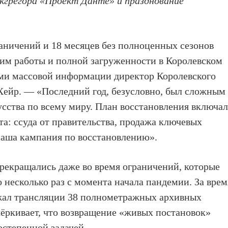
кгрегора «Проект Данте» и празднование
раничений и 18 месяцев без полноценных сезонов
ежим работы и полной загруженности в Королевском
ами массовой информации директор Королевского
Хейр. — «Последний год, безусловно, был сложным
усства по всему миру. План восстановления включа
та: ссуда от правительства, продажа ключевых
наша кампания по восстановлению».
рекращались даже во время ограничений, которые
 несколько раз с момента начала пандемии. За врем
лжал трансляции 38 полнометражных архивных
чёркивает, что возвращение «живых постановок»
востепенной задачей.