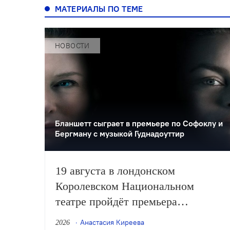
МАТЕРИАЛЫ ПО ТЕМЕ
НОВОСТИ
Бланшетт сыграет в премьере по Софоклу и
Бергману с музыкой Гуднадоуттир
19 августа в лондонском
Королевском Национальном
театре пройдёт премьера
спектакля Бенедикта Эндрюса
Анастасия Киреева
2026