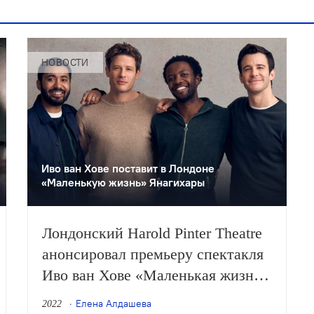
НОВОСТИ
Иво ван Хове поставит в Лондоне
«Маленькую жизнь» Янагихары
Лондонский Harold Pinter Theatre
анонсировал премьеру спектакля
Иво ван Хове «Маленькая жизнь»
по одноимённому роману Ханьи
Елена Алдашева
2022