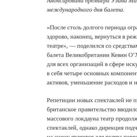
Анонсирована премьера Уэйна Ма
международного дня балета.
«После столь долгого периода ог
здорово, наконец, вернуться в р
театре», — поделился со средств
балета Великобритании Кевин О’
для всех организаций в сфере иск
в себя четыре основных компонен
активов, уменьшение расходов и 
Репетиции новых спектаклей не п
британское правительство вводило
массового локдауна театр продо
спектаклей, однако дирекция под
на сцену является для театра пер