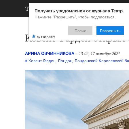
АРХИВ
НОВ
Получать уведомления от журнала Театр.
Нажмите "Разрешить", чтобы подписаться.
Позже
Разрешить
Ковент-Гарден открыл 
by PushAlert
АРИНА ОВЧИННИКОВА
13:02, 17 октября 2021
Ковент-Гарден
,
Лондон
,
Лондонский Королевский ба