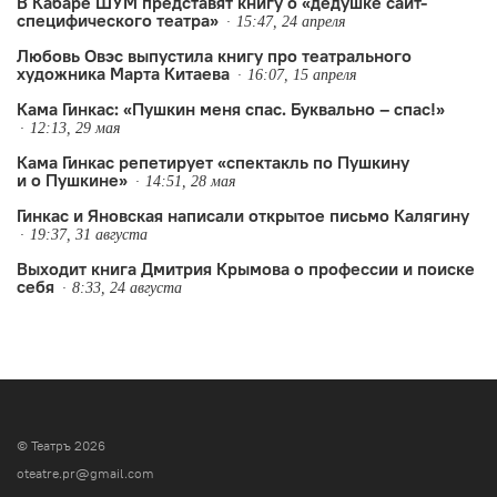
В Кабаре ШУМ представят книгу о «дедушке сайт-
специфического театра»
15:47, 24 апреля
Любовь Овэс выпустила книгу про театрального
художника Марта Китаева
16:07, 15 апреля
Кама Гинкас: «Пушкин меня спас. Буквально – спас!»
12:13, 29 мая
Кама Гинкас репетирует «спектакль по Пушкину
и о Пушкине»
14:51, 28 мая
Гинкас и Яновская написали открытое письмо Калягину
19:37, 31 августа
Выходит книга Дмитрия Крымова о профессии и поиске
себя
8:33, 24 августа
© Театръ 2026
oteatre.pr@gmail.com