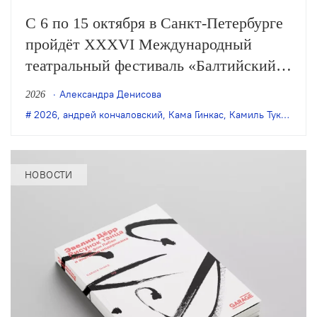
С 6 по 15 октября в Санкт-Петербурге
пройдёт XXXVI Международный
театральный фестиваль «Балтийский
дом». В афишу вошли 8 спектаклей из
Александра Денисова
2026
Москвы, Новосибирска, Альметьевска,
2026
,
андрей кончаловский
,
Кама Гинкас
,
Камиль Тукаев
,
Пе
Рязани, Абакана, Березников и Индии.
НОВОСТИ