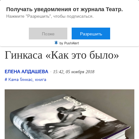
Получать уведомления от журнала Театр.
Нажмите "Разрешить", чтобы подписаться.
Позже
Разрешить
Вышла в свет книга Камы
by PushAlert
Гинкаса «Как это было»
ЕЛЕНА АЛДАШЕВА
15:42, 05 ноября 2018
Кама Гинкас
,
книга