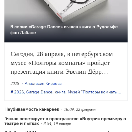
В серии «Garage Dance» вышла книга о Рудольфе
фон Лабане
Сегодня, 28 апреля, в петербургском
музее «Полторы комнаты» пройдёт
презентация книги Эвелин Дёрр
«Рисунок танца. Рудольф фон Лабан и
Анастасия Киреева
2026
анатомия модернизма». Издание
2026
,
Garage.Dance
,
книга
,
Музей "Полторы комнаты"
,
Рудо
вышло в серии «Garage Dance»,
посвящённой истории современного
Неубиваемость канареек
16:09, 22 февраля
танца.
Гинкас репетирует в пространстве «Внутри» премьеру о
театре и пытках
8:54, 19 января