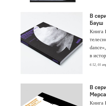
В сер
Бауш
Книга 
телесн
dance»
в исто
6:52, 01 ап
В сер
Мерса
Книга 