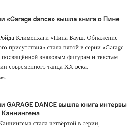
ии «Garage dance» вышла книга о Пине
Ройда Клименхаги «Пина Бауш. Обнажение
ого присутствия» стала пятой в серии «Garage
, посвящённой знаковым фигурам и текстам
рии современного танца ХХ века.
реля
ии GARAGE DANCE вышла книга интервь
 Каннингема
Каннингема стала четвёртой в серии,