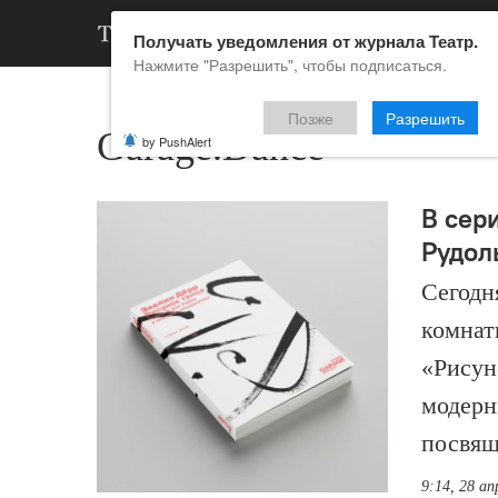
АРХИВ
НОВ
Получать уведомления от журнала Театр.
Нажмите "Разрешить", чтобы подписаться.
Позже
Разрешить
Garage.Dance
by PushAlert
В сер
Рудол
Сегодн
комнат
«Рисун
модерн
посвящ
9:14, 28 ап