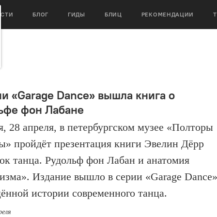
ОСТИ
БЛОГ
ГИДЫ
БЛИЦ
РЕКОМЕНДАЦИИ
ии «Garage Dance» вышла книга о
ьфе фон Лабане
я, 28 апреля, в петербургском музее «Полторы
ы» пройдёт презентация книги Эвелин Дёрр
ок танца. Рудольф фон Лабан и анатомия
изма». Издание вышло в серии «Garage Dance»
ённой истории современного танца.
реля