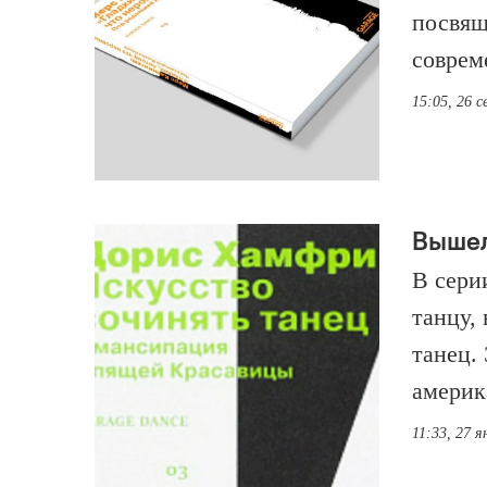
посвящ
соврем
15:05, 26 
Вышел
В сери
танцу,
танец.
америк
11:33, 27 я