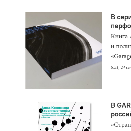
В сер
перфо
Книга 
и поли
«Garag
6:51, 24 с
В GAR
росси
«Стран