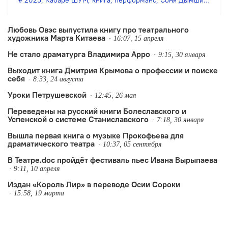
2025
,
Кабаре ШУМ
,
книга
,
перформанс
,
Соня Дымшиц
,
Теод
малоизвестному театральному деятелю
начала XX века. Презентацию
Любовь Овэс выпустила книгу про театрального
художника Марта Китаева
дополнит перформанс — попытка
16:07, 15 апреля
Не стало драматурга Владимира Арро
воплощения идей Блунчли на
9:15, 30 января
Выходит книга Дмитрия Крымова о профессии и поиске
практике.
себя
8:33, 24 августа
Уроки Петрушевской
12:45, 26 мая
Переведены на русский книги Болеславского и
Успенской о системе Станиславского
7:18, 30 января
Вышла первая книга о музыке Прокофьева для
драматического театра
10:37, 05 сентября
В Театре.doc пройдёт фестиваль пьес Ивана Вырыпаева
9:11, 10 апреля
Издан «Король Лир» в переводе Осии Сороки
15:58, 19 марта