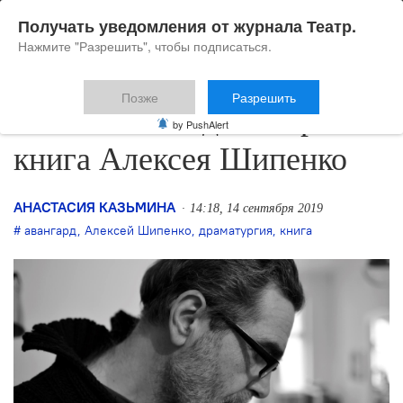
Получать уведомления от журнала Театр.
Нажмите "Разрешить", чтобы подписаться.
Позже
Разрешить
В России выйдет вторая
by PushAlert
книга Алексея Шипенко
АНАСТАСИЯ КАЗЬМИНА
14:18, 14 сентября 2019
авангард
,
Алексей Шипенко
,
драматургия
,
книга