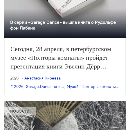
В серии «Garage Dance» вышла книга о Рудольфе
фон Лабане
Сегодня, 28 апреля, в петербургском
музее «Полторы комнаты» пройдёт
презентация книги Эвелин Дёрр
«Рисунок танца. Рудольф фон Лабан и
Анастасия Киреева
2026
анатомия модернизма». Издание
2026
,
Garage.Dance
,
книга
,
Музей "Полторы комнаты"
,
Рудо
вышло в серии «Garage Dance»,
посвящённой истории современного
танца.
НОВОСТИ