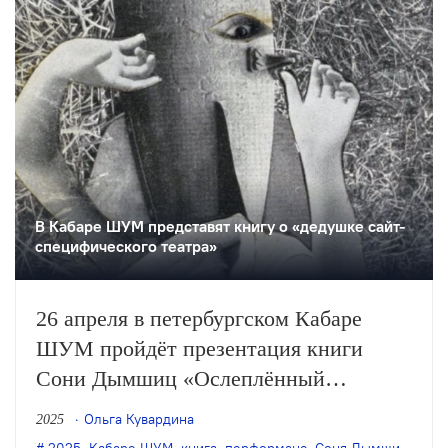
В Кабаре ШУМ представят книгу о «дедушке сайт-
специфического театра»
26 апреля в петербургском Кабаре
ШУМ пройдёт презентация книги
Сони Дымшиц «Ослеплённый
художник. Универсальный театр
Ольга Кувардина
2025
Теодора Блунчли», посвящённой