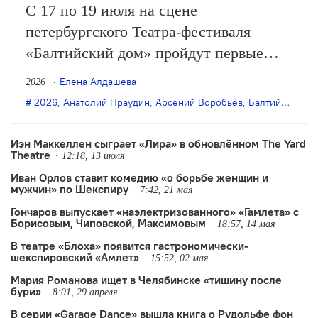
С 17 по 19 июля на сцене
петербургского Театра-фестиваля
«Балтийский дом» пройдут первые
показы спектакля Анатолия Праудина
Елена Алдашева
2026
«Гамлет» по одноимённой пьесе
2026
,
Анатолий Праудин
,
Арсений Воробьёв
,
Балтийский дом
Шекспира. Официальной премьерой
этой постановки 28 и 29 августа
Иэн Маккеллен сыграет «Лира» в обновлённом The Yard
Theatre
«Балтдом» откроет юбилейный 90-й
12:18, 13 июля
Иван Орлов ставит комедию «о борьбе женщин и
сезон, а сейчас приглашает зрителей
мужчин» по Шекспиру
7:42, 21 мая
на…
Гончаров выпускает «наэлектризованного» «Гамлета» с
Борисовым, Чиповской, Максимовым
18:57, 14 мая
В театре «Блоха» появится гастрономически-
шекспировский «Амлет»
15:52, 02 мая
Мария Романова ищет в Челябинске «тишину после
бури»
8:01, 29 апреля
В серии «Garage Dance» вышла книга о Рудольфе фон