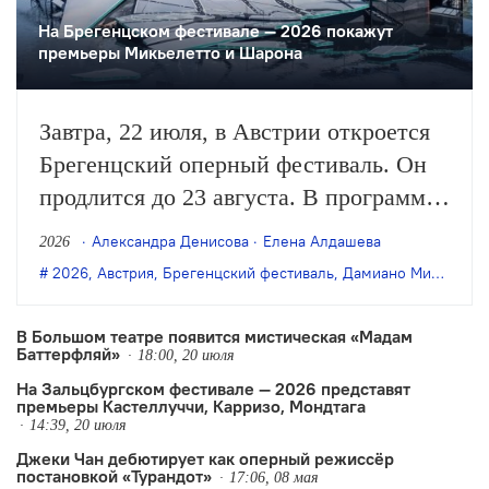
На Брегенцском фестивале — 2026 покажут
премьеры Микьелетто и Шарона
Завтра, 22 июля, в Австрии откроется
Брегенцский оперный фестиваль. Он
продлится до 23 августа. В программе
— спектакли на «озёрной сцене»,
Александра Денисова
Елена Алдашева
2026
концерты, творческие встречи и
2026
,
Австрия
,
Брегенцский фестиваль
,
Дамиано Микьелетто
многое другое.
В Большом театре появится мистическая «Мадам
Баттерфляй»
18:00, 20 июля
На Зальцбургском фестивале — 2026 представят
премьеры Кастеллуччи, Карризо, Мондтага
14:39, 20 июля
Джеки Чан дебютирует как оперный режиссёр
постановкой «Турандот»
17:06, 08 мая