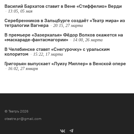
Василий Бархатов ставит в Вене «Стиффелио» Верди
13:05, 05 мая
Серебренников в Зальцбурге создаёт «Театр мира» из
тетралогии Вагнера
20:15, 27 марта
В премьере «Зазеркалья» Фёдор Волков окажется на
«маскараде-фантасмагории»
14:00, 26 марта
В Челябинске ставят «Снегурочку» с уральским
колоритом
15:22, 17 марта
Григорьян выпускает «Луизу Миллер» в Венской опере
16:02, 27 января
© Театръ 2026
oteatre.pr@gmail.com