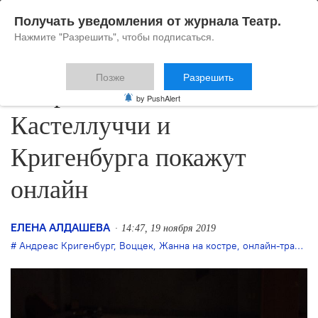
Получать уведомления от журнала Театр.
Нажмите "Разрешить", чтобы подписаться.
Позже
Разрешить
Оперные постановки
by PushAlert
Кастеллуччи и
Кригенбурга покажут
онлайн
ЕЛЕНА АЛДАШЕВА
14:47, 19 ноября 2019
Андреас Кригенбург
,
Воццек
,
Жанна на костре
,
онлайн-трансляции