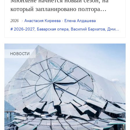
Мюнхене начнётся новый сезон, на
который запланировано полтора
десятка оперных и балетных премьер,
Анастасия Киреева
Елена Алдашева
2026
в том числе завершение вагнеровской
2026-2027
,
Баварская опера
,
Василий Бархатов
,
Дмитрий Черняков
тетралогии в постановке Тобиаса
Кратцера, а также новые спектакли
Клауса Гута, Дмитрия Чернякова,
НОВОСТИ
Василия Бархатова и…