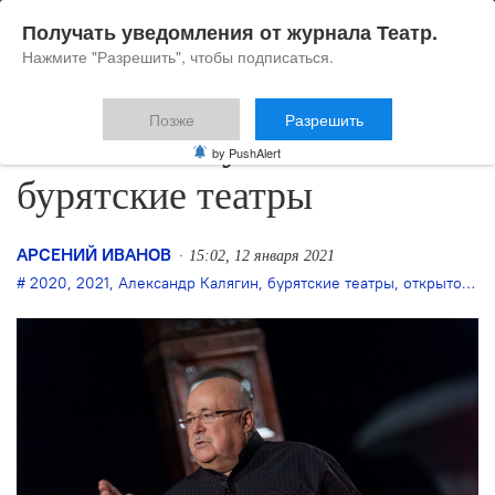
Получать уведомления от журнала Театр.
Нажмите "Разрешить", чтобы подписаться.
Позже
Разрешить
Калягин вступился за
by PushAlert
бурятские театры
АРСЕНИЙ ИВАНОВ
15:02, 12 января 2021
2020
,
2021
,
Александр Калягин
,
бурятские театры
,
открытое письмо