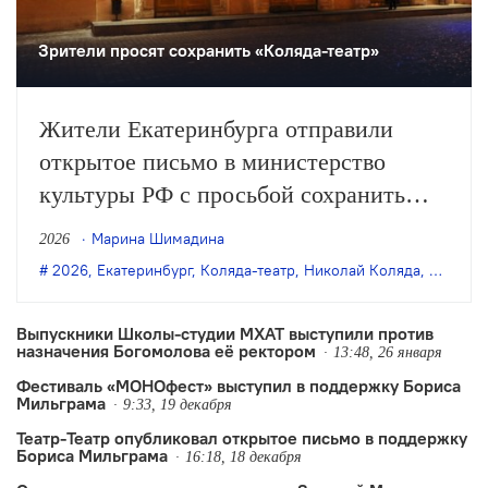
Зрители просят сохранить «Коляда-театр»
Жители Екатеринбурга отправили
открытое письмо в министерство
культуры РФ с просьбой сохранить
«Коляда-театр», который после смерти
Марина Шимадина
2026
своего основателя Николая
2026
,
Екатеринбург
,
Коляда-театр
,
Николай Коляда
,
олег яг
Коляды оказался на грани закрытия из-
за юридических проблем.
Выпускники Школы-студии МХАТ выступили против
назначения Богомолова её ректором
13:48, 26 января
Фестиваль «МОНОфест» выступил в поддержку Бориса
Мильграма
9:33, 19 декабря
Театр-Театр опубликовал открытое письмо в поддержку
Бориса Мильграма
16:18, 18 декабря