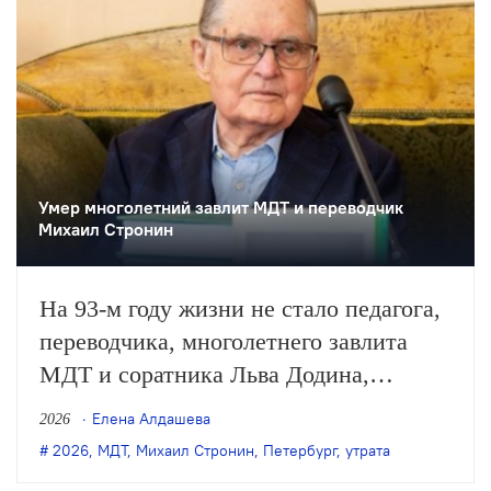
Умер многолетний завлит МДТ и переводчик
Михаил Стронин
На 93-м году жизни не стало педагога,
переводчика, многолетнего завлита
МДТ и соратника Льва Додина,
заслуженного деятеля искусств России
Елена Алдашева
2026
Михаила Стронина. О смерти
2026
,
МДТ
,
Михаил Стронин
,
Петербург
,
утрата
Стронина сообщили нашей редакции