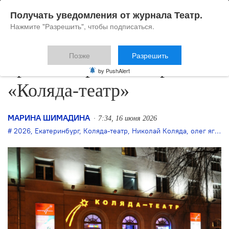
Получать уведомления от журнала Театр.
Нажмите "Разрешить", чтобы подписаться.
Позже
Разрешить
Зрители просят сохранить
by PushAlert
«Коляда-театр»
МАРИНА ШИМАДИНА
7:34, 16 июня 2026
2026
,
Екатеринбург
,
Коляда-театр
,
Николай Коляда
,
олег ягодин