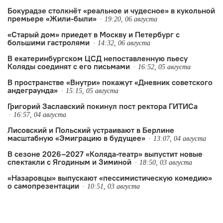
его близкие.
Бокурадзе столкнëт «реальное и чудесное» в кукольной
премьере «Жили-были»
19:20, 06 августа
«Старый дом» приедет в Москву и Петербург с
большими гастролями
14:32, 06 августа
В екатеринбургском ЦСД непоставленную пьесу
Коляды соединят с его письмами
16:52, 05 августа
В пространстве «Внутри» покажут «Дневник советского
андеграунда»
15:15, 05 августа
Григорий Заславский покинул пост ректора ГИТИСа
16:57, 04 августа
Лисовский и Польский устраивают в Берлине
масштабную «Эмиграцию в будущее»
13:07, 04 августа
В сезоне 2026–2027 «Коляда-театр» выпустит новые
спектакли с Ягодиным и Зиминой
18:50, 03 августа
«Назаровцы» выпускают «пессимистическую комедию»
о самопрезентации
10:51, 03 августа