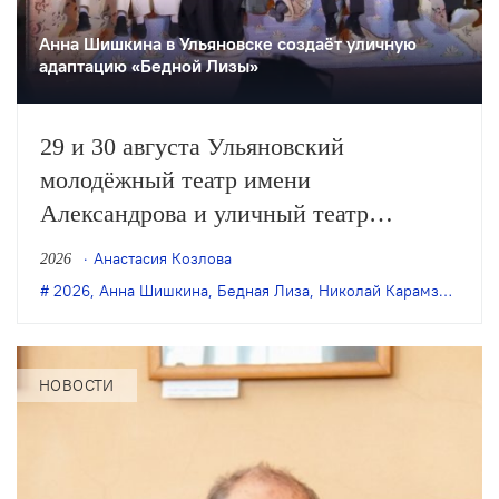
Анна Шишкина в Ульяновске создаëт уличную
адаптацию «Бедной Лизы»
29 и 30 августа Ульяновский
молодёжный театр имени
Александрова и уличный театр
«Странствующие куклы господина
Анастасия Козлова
2026
Пэжо» из Санкт-Петербурга покажут
2026
,
Анна Шишкина
,
Бедная Лиза
,
Николай Карамзин
,
пре
премьеру спектакля Анны Шишкиной
«Бедная Лиза» по одноимённой
повести Карамзина. Постановка
НОВОСТИ
станет одним из центральных событий
театрального фестиваля «Шаг на
улицу».