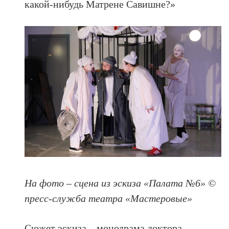
какой-нибудь Матрене Савишне?»
На фото – сцена из эскиза «Палата №6» ©
пресс-служба театра «Мастеровые»
Сюжет эскиза – монодрама доктора