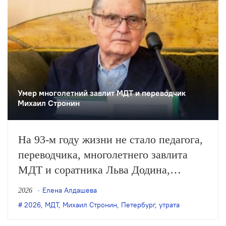
Умер многолетний завлит МДТ и переводчик
Михаил Стронин
На 93-м году жизни не стало педагога,
переводчика, многолетнего завлита
МДТ и соратника Льва Додина,
заслуженного деятеля искусств России
Елена Алдашева
2026
Михаила Стронина. О смерти
2026
,
МДТ
,
Михаил Стронин
,
Петербург
,
утрата
Стронина сообщили нашей редакции