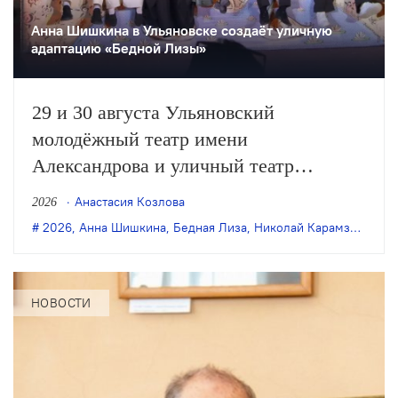
Анна Шишкина в Ульяновске создаëт уличную
адаптацию «Бедной Лизы»
29 и 30 августа Ульяновский
молодёжный театр имени
Александрова и уличный театр
«Странствующие куклы господина
Анастасия Козлова
2026
Пэжо» из Санкт-Петербурга покажут
2026
,
Анна Шишкина
,
Бедная Лиза
,
Николай Карамзин
,
пре
премьеру спектакля Анны Шишкиной
«Бедная Лиза» по одноимённой
повести Карамзина. Постановка
НОВОСТИ
станет одним из центральных событий
театрального фестиваля «Шаг на
улицу».