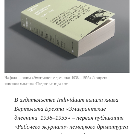
На фото — книга «Эмигрантские дневники. 1938—1955» © соцсети
книжного магазина «Подписные издания»
В издательстве Individuum вышла книга
Бертольта Брехта «Эмигрантские
дневники. 1938–1955» – первая публикация
«Рабочего журнала» немецкого драматурга