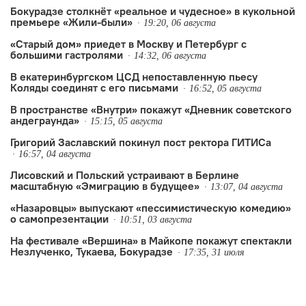
его близкие.
Бокурадзе столкнëт «реальное и чудесное» в кукольной
премьере «Жили-были»
19:20, 06 августа
«Старый дом» приедет в Москву и Петербург с
большими гастролями
14:32, 06 августа
В екатеринбургском ЦСД непоставленную пьесу
Коляды соединят с его письмами
16:52, 05 августа
В пространстве «Внутри» покажут «Дневник советского
андеграунда»
15:15, 05 августа
Григорий Заславский покинул пост ректора ГИТИСа
16:57, 04 августа
Лисовский и Польский устраивают в Берлине
масштабную «Эмиграцию в будущее»
13:07, 04 августа
«Назаровцы» выпускают «пессимистическую комедию»
о самопрезентации
10:51, 03 августа
На фестивале «Вершина» в Майкопе покажут спектакли
Незлученко, Тукаева, Бокурадзе
17:35, 31 июля