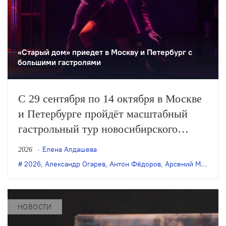
«Старый дом» приедет в Москву и Петербург с
большими гастролями
С 29 сентября по 14 октября в Москве
и Петербурге пройдёт масштабный
гастрольный тур новосибирского
«Старого дома». Театр представит пять
Елена Алдашева
2026
спектаклей последних лет: в обеих
2026
,
Александр Огарев
,
Антон Фёдоров
,
Арсений Мещеряков
столицах покажут постановки Саши
Золотовицкого и Арсения Мещерякова,
а в Москве также можно будет
НОВОСТИ
увидеть…