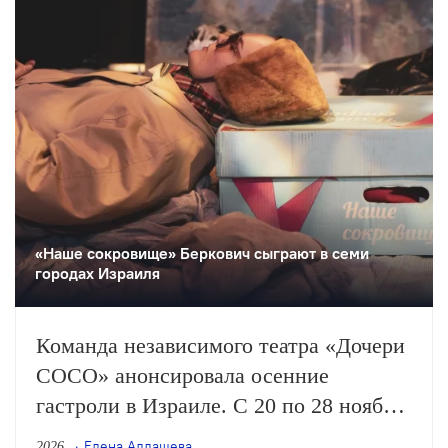
«Наше сокровище» Беркович сыграют в семи
городах Израиля
Команда независимого театра «Дочери
СОСО» анонсировала осенние
гастроли в Израиле. С 20 по 28 ноября
здесь впервые будет показано «Наше
Елена Алдашева
2026