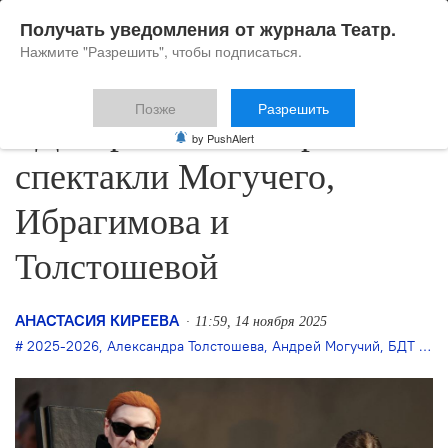
Получать уведомления от журнала Театр.
Нажмите "Разрешить", чтобы подписаться.
Позже
Разрешить
БДТ привезёт в Сербию
by PushAlert
спектакли Могучего,
Ибрагимова и
Толстошевой
АНАСТАСИЯ КИРЕЕВА
11:59, 14 ноября 2025
2025-2026
,
Александра Толстошева
,
Андрей Могучий
,
БДТ им. Г. А. Товстоногова