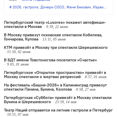
сокровище» — авторский спектакль
2026
,
гастроли
,
Дочери СОСО
,
Женя Бекович
,
Израиль
,
Наш
создательницы «Дочерей СОСО» Жени
Беркович.
Петербургский театр «Lusores» покажет автофикшн-
спектакли в Москве
9:39, 22 июня
В Москву привезут псковские спектакли Кобелева,
Гончарова, Кулова
13:11, 05 июня
КТМ привезёт в Москву три спектакля Шерешевского
15:50, 02 июня
В БДТ имени Товстоногова поселится «Счастье»
9:05, 01 июня
Петербургское «Открытое пространство» привезёт в
Москву спектакли о жертвах репрессий
8:57, 01 июня
На фестиваль «Башня-2026» в Калининград привезут
спектакли Пачина, Букина, Козлова
0:58, 27 мая
Петербургская «Суббота» привезёт в Москву спектакли
Букина и Шерешевского
23:59, 14 мая
Театр Наций отправится на летние гастроли в Петербург
10:55, 07 мая