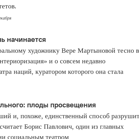
тетов.
екабря
пь начинается
тральному художнику Вере Мартыновой тесно в
Интериоризация» и о совсем недавно
тра наций, куратором которого она стала
льного: плоды просвещения
ший и, похоже, единственный способ разруши
считает Борис Павлович, один из главных
ии социальным театром