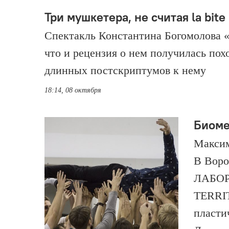
Три мушкетера, не считая la bite
Спектакль Константина Богомолова «
что и рецензия о нем получилась пох
длинных постскриптумов к нему
18:14, 08 октября
Биоме
Максим
В Воро
ЛАБОРА
TERRI
пласти