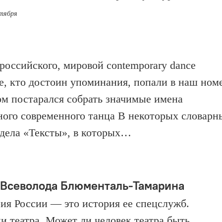
ктября
российского, мировой contemporary dance
е, кто достоин упоминания, попали в наш ном
ром постарался собрать значимые имена
ного современного танца В некоторых словарн
аздела «Тексты», в которых…
а Всеволода Блюменталь-Тамарина
рия России — это история ее спецслужб.
ии театра. Может ли человек театра быть