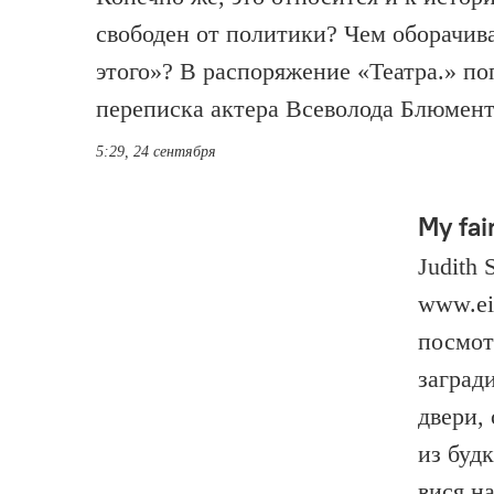
свободен от политики? Чем оборачива
этого»? В распоряжение «Театра.» п
переписка актера Всеволода Блюмен
5:29, 24 сентября
My fai
Judith 
www.ei
посмот
заград
двери, 
из будк
вися н