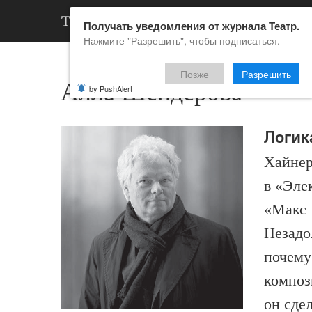
АРХИВ
НОВ
Получать уведомления от журнала Театр.
Нажмите "Разрешить", чтобы подписаться.
Позже
Разрешить
Алла Шендерова
by PushAlert
Логик
Хайнер
в «Эле
«Макс 
Незадо
почему
композ
он сде