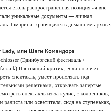
ется столь распространенная позиция «я вне
опали уникальные документы — личная
таль-Тамарина, хранящаяся в домашнем архив
r Lady, или Шаги Командора
Schlosser (Эдинбургский фестиваль /
f.co.uk) Настоящий критик, если он хочет
реть спектакль, умеет проползать под
ительными решетками, открывать запертые
смотреть спектакль из-за кулис, с колосников,
и радиста или осветителя, сидя на ступеньках,
а перилах — предоставляю читателю самому