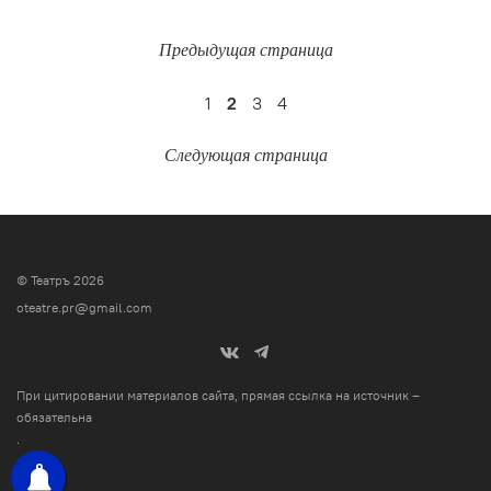
Предыдущая страница
1
2
3
4
Следующая страница
© Театръ 2026
oteatre.pr@gmail.com
При цитировании материалов сайта, прямая ссылка на источник –
обязательна
.