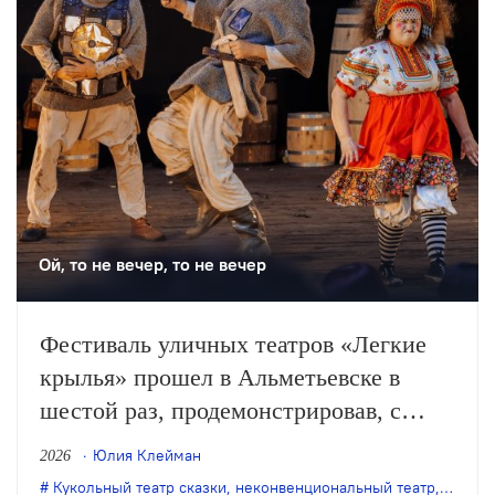
театра.
Ой, то не вечер, то не вечер
Фестиваль уличных театров «Легкие
крылья» прошел в Альметьевске в
шестой раз, продемонстрировав, с
одной стороны, особое качество
Юлия Клейман
2026
выращенной фестивалем аудитории, с
Кукольный театр сказки
,
неконвенциональный театр
,
театр 