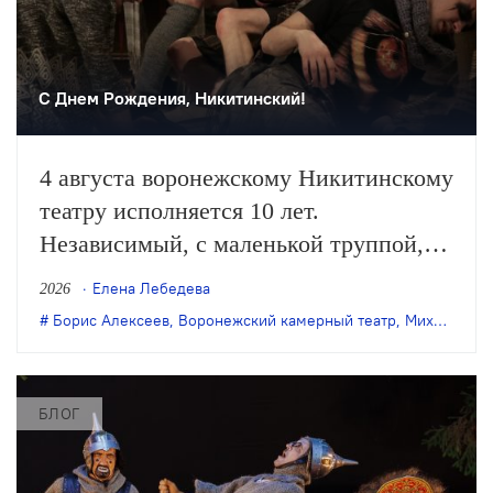
С Днем Рождения, Никитинский!
4 августа воронежскому Никитинскому
театру исполняется 10 лет.
Независимый, с маленькой труппой,
он все очевиднее становится
Елена Лебедева
2026
художественным явлением в
Борис Алексеев
,
Воронежский камерный театр
,
Михаил Бычков
масштабах страны, а его неутомимая
деятельность – феноменом
постоянного обновления сценического
БЛОГ
искусства. Елена Лебедева вспоминает
главные события в истории этого