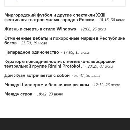
другой – некоторые неизбежные новые
тренды.
Миргородский футбол и другие спектакли XXIII
фестиваля театров малых городов России
18:16, 30 июля
Жизнь и смерть в стиле Windows
12:08, 26 июля
Отмененные дебаты и похоронные марши в Республике
богов
23:50, 19 июля
Непарадное одиночество
17:05, 15 июля
Кураторы повседневности: о немецко-швейцарской
театральной группе Rimini Protokoll
20:29, 03 июля
Дон Жуан встречается с собой
20:37, 30 июня
Между Шиллером и блошиным рынком
12:12, 26 июня
Между строк
18:42, 23 июня