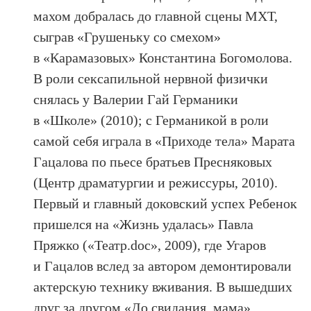
махом добралась до главной сцены МХТ,
сыграв «Грушеньку со смехом»
в «Карамазовых» Константина Богомолова.
В роли сексапильной нервной физички
снялась у Валерии Гай Германики
в «Школе» (2010); с Германикой в роли
самой себя играла в «Приходе тела» Марата
Гацалова по пьесе братьев Пресняковых
(Центр драматургии и режиссуры, 2010).
Первый и главный доковский успех Ребенок
пришелся на «Жизнь удалась» Павла
Пряжко («Театр.doc», 2009), где Угаров
и Гацалов вслед за автором демонтировали
актерскую технику вживания. В вышедших
друг за другом «До свидания, мама»