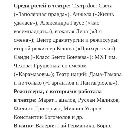
Среди ролей в театре:
Театр.doc: Света
(«Заполярная правда»), Анжела («Жизнь
удалась»), Александра Гаусс («Час
восемнадцать»), вожатая Лена («3-я
смена»); Центр драматургии и режиссуры:
второй режиссер Ксюша («Приход тела»),
Санди («Класс Бенто Бончева»); МХТ им.
Чехова: Грушенька со смехом
(«Карамазовы»); Театр наций: Дама-Тамара
и не только («Гаргантюа и Пантагрюэль»).
Режиссеры, с которыми работала
в театре:
Марат Гацалов, Руслан Маликов,
Филипп Григорьян, Михаил Угаров,
Константин Богомолов и др.
В кино:
Валерия Гай Германика, Борис