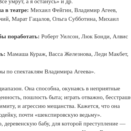
е умрут, а я останусь» и др.
а в театре:
Михаил Фейгин, Владимир Агеев,
ий, Марат Гацалов, Ольга Субботина, Михаил
бы поработать:
Роберт Уилсон, Люк Бонди, Алвис
ь:
Мамаша Кураж, Васса Железнова, Леди Макбет,
ы по спектаклям Владимира Агеева».
иапазон. Она способна, окунаясь в неприятные
енность, пошлость быта; играть отважно, бесстраш
лимиту, и агрессию мещанства. Кажется, что она
одейку, почти «шекспировскую ведьму».
 деревенскую бабу, для которой преступление —