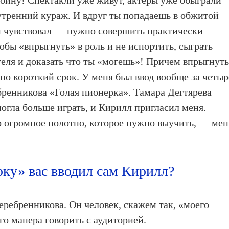
 войну! Спектакли уже живут, актеры уже обыграли
нутренний кураж. И вдруг ты попадаешь в обжитой
и чувствовал — нужно совершить практически
обы «впрыгнуть» в роль и не испортить, сыграть
еля и доказать что ты «могешь»! Причем впрыгнут
но короткий срок. У меня был ввод вообще за четыр
бренникова «Голая пионерка». Тамара Дегтярева
могла больше играть, и Кирилл пригласил меня.
то огромное полотно, которое нужно выучить, — мен
ку» вас вводил сам Кирилл?
еребренникова. Он человек, скажем так, «моего
его манера говорить с аудиторией.