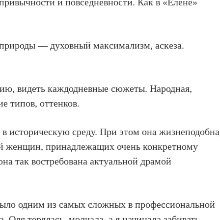
 привычности и повседневности. Как в «Елене»
 природы — духовный максимализм, аскеза.
цию, видеть каждодневные сюжеты. Народная,
ие типов, оттенков.
ь в историческую среду. При этом она жизнеподобна
ней женщин, принадлежащих очень конкретному
она так востребована актуальной драмой
ыло одним из самых сложных в профессиональной
. Оля терялась, молчала, а я начинала забивать