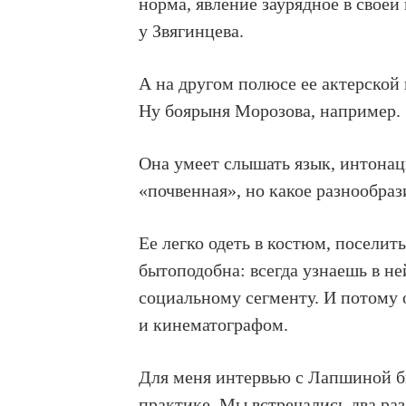
норма, явление заурядное в своей
у Звягинцева.
А на другом полюсе ее актерской
Ну боярыня Морозова, например.
Она умеет слышать язык, интона
«почвенная», но какое разнообраз
Ее легко одеть в костюм, поселит
бытоподобна: всегда узнаешь в 
социальному сегменту. И потому 
и кинематографом.
Для меня интервью c Лапшиной б
практике. Мы встречались два раза