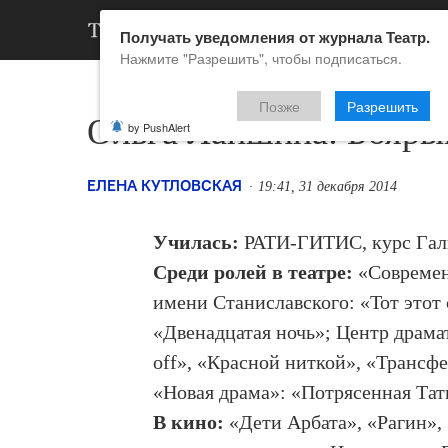
АРХИВ
НОВ
Получать уведомления от журнала Театр.
Нажмите "Разрешить", чтобы подписаться.
Позже
Разрешить
Ольга Лапшина: Бояры
by PushAlert
ЕЛЕНА КУТЛОВСКАЯ
19:41, 31 декабря 2014
Училась:
РАТИ-ГИТИС, курс Гал
Среди ролей в театре:
«Современ
имени Станиславского: «Тот этот
«Двенадцатая ночь»; Центр драм
off», «Красной ниткой», «Трансф
«Новая драма»: «Потрясенная Тать
В кино:
«Дети Арбата», «Рагин», 