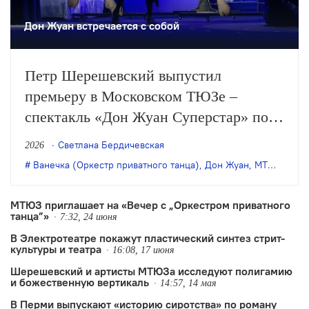
Дон Жуан встречается с собой
Петр Шерешевский выпустил
премьеру в Московском ТЮЗе –
спектакль «Дон Жуан Суперстар» по
собственной пьесе (Семен Саксеев –
Светлана Бердичевская
2026
его псевдоним), в основе которой
Ванечка (Оркестр приватного танца)
,
Дон Жуан
,
МТЮЗ
,
Пет
лежит знакомый всем сюжет об
обольстителе и сердцееде. Режиссер
МТЮЗ приглашает на «Вечер с „Оркестром приватного
танца”»
продолжает исследовать природу
7:32, 24 июня
В Электротеатре покажут пластический синтез стрит-
любви и как будто завершает…
культуры и театра
16:08, 17 июня
Шерешевский и артисты МТЮЗа исследуют полигамию
и божественную вертикаль
14:57, 14 мая
В Перми выпускают «историю сиротства» по роману