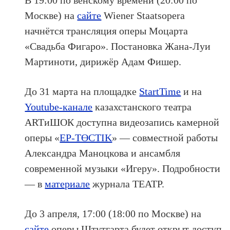
Москве) на
сайте
Wiener Staatsopera
начнётся трансляция оперы Моцарта
«Свадьба Фигаро». Постановка Жана-Луи
Мартиноти, дирижёр Адам Фишер.
До 31 марта на площадке
StartTime
и на
Youtube-канале
казахстанского театра
ARTиШОК доступна видеозапись камерной
оперы «
ЕР-ТӨСТIK
» — совместной работы
Александра Маноцкова и ансамбля
современной музыки «Игеру». Подробности
— в
материале
журнала ТЕАТР.
До 3 апреля, 17:00 (18:00 по Москве) на
сайте
оперы Штутгарта будет открыт доступ