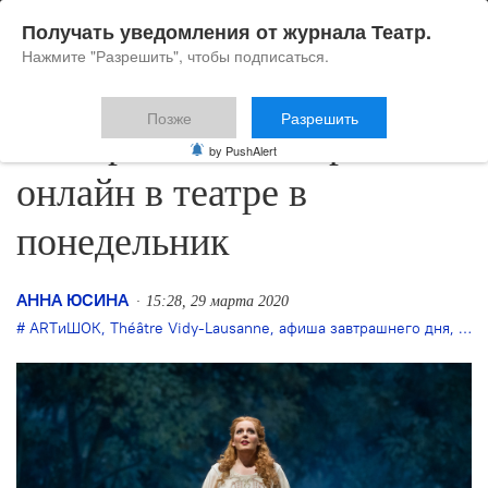
Получать уведомления от журнала Театр.
Нажмите "Разрешить", чтобы подписаться.
Позже
Разрешить
30 марта: что смотреть
by PushAlert
онлайн в театре в
понедельник
АННА ЮСИНА
15:28, 29 марта 2020
ARTиШОК
,
Théâtre Vidy-Lausanne
,
афиша завтрашнего дня
,
Бер