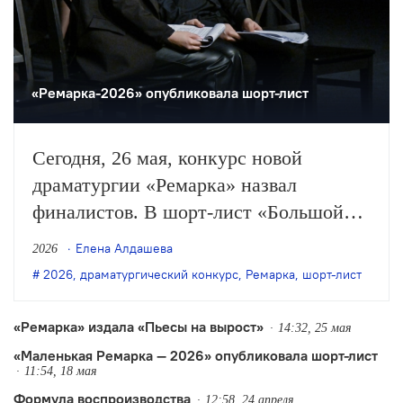
«Ремарка-2026» опубликовала шорт-лист
Сегодня, 26 мая, конкурс новой
драматургии «Ремарка» назвал
финалистов. В шорт-лист «Большой
Ремарки — 2026» вошли 12 пьес.
Елена Алдашева
2026
2026
,
драматургический конкурс
,
Ремарка
,
шорт-лист
«Ремарка» издала «Пьесы на вырост»
14:32, 25 мая
«Маленькая Ремарка — 2026» опубликовала шорт-лист
11:54, 18 мая
Формула воспроизводства
12:58, 24 апреля