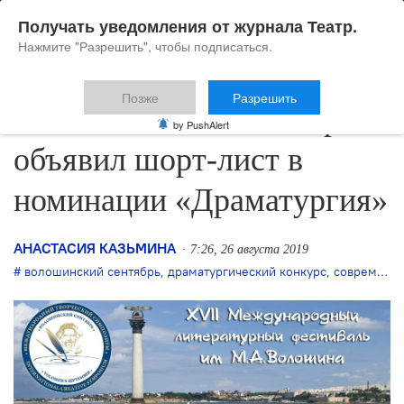
Получать уведомления от журнала Театр.
Нажмите "Разрешить", чтобы подписаться.
Позже
Разрешить
«Волошинский сентябрь»
by PushAlert
объявил шорт-лист в
номинации «Драматургия»
АНАСТАСИЯ КАЗЬМИНА
7:26, 26 августа 2019
волошинский сентябрь
,
драматургический конкурс
,
современная драматургия