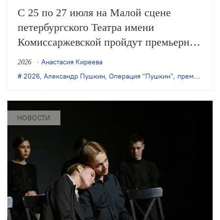
С 25 по 27 июля на Малой сцене
петербургского Театра имени
Комиссаржевской пройдут премьерные
показы спектакля Эдгара Закаряна
Анастасия Киреева
2026
«Операция „Пушкин”» по
2026
,
Александр Пушкин
,
Операция "Пушкин"
,
премьера
,
Се
одноимённой пьесе Сергея Казанцева.
НОВОСТИ