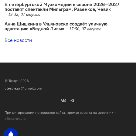
В петербургской Музкомедии в сезоне 2026—2027
поставят спектакли Мильграм, Разенков, Чевик
19:32, 07 августа
Анна Шишкина в Ульяновске создаëт уличную
адаптацию «Бедной Лизы»
17:50, 07 августа
Все новости
© Театръ 2026
oteatre.pr@gmail.com
При цитировании материалов сайта, прямая ссылка на источник –
обязательна
.