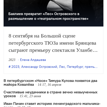
Баялиев превратит «Лес» Островского в
размышление о «театральном пространстве»
8 сентября на Большой сцене
петербургского ТЮЗа имени Брянцева
сыграют премьеру спектакля Уланбека
Баялиева «Лес» по одноимённой пьесе
Елена Алдашева
2023
Островского.
2023
,
Александр Островский
,
Лес
,
Петербург
,
премьера
,
ТЮ
В петербургском «Носе» Тимура Кулова появятся два
майора Ковалёва
14:17, 16 апреля
Счастливые неудачники в стране вечно невыученных
уроков
15:41, 23 июня
Иван Пачин ставит историю ленинградского мальчика-