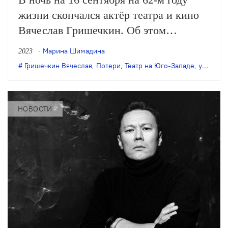
жизни скончался актёр театра и кино
Вячеслав Гришечкин. Об этом
сообщила пресс-служба Театра на
Марина Шимадина
2023
Юго-Западе.
Гришечкин Вячеслав
,
Потери
,
Театр на Юго-Западе
,
утрата
НОВОСТИ