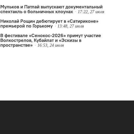
Мульков и Патлай выпускают документальный
спектакль о больничных клоунах
17:22, 27 июля
Николай Рощин дебютирует в «Сатириконе»
премьерой по Горькому
13:48, 27 июля
В фестивале «Сенокос-2026» примут участие
Волкострелов, Кубайлат и «Эскизы в
пространстве»
16:53, 24 июля
,
гастроли
,
Москва
,
Петербург
,
Саша Золотовицкий
,
Старый д