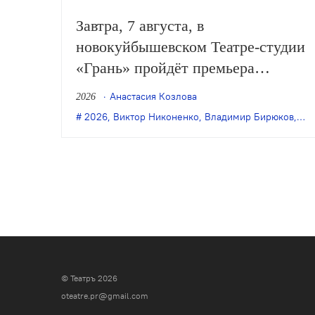
Завтра, 7 августа, в
новокуйбышевском Театре-студии
«Грань» пройдёт премьера
спектакля Дениса Бокурадзе
Анастасия Козлова
2026
«Жили-были» по пьесе
2026
,
Виктор Никоненко
,
Владимир Бирюков
,
Гра
Владимира Бирюкова.
© Театръ 2026
oteatre.pr@gmail.com