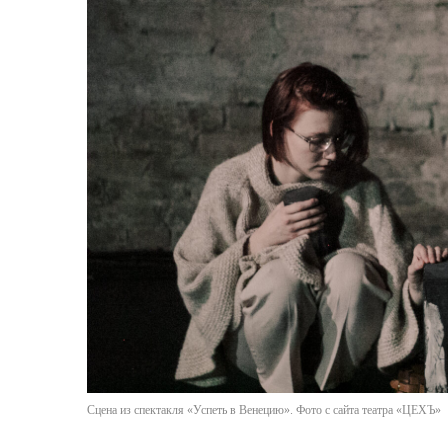
Сцена из спектакля «Успеть в Венецию». Фото с сайта театра «ЦЕХЪ»