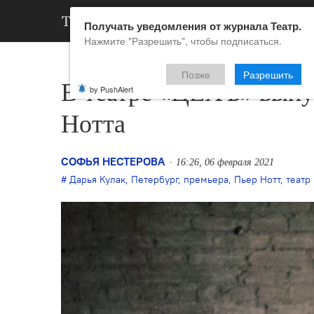
АРХИВ
НОВ
Получать уведомления от журнала Театр.
Нажмите "Разрешить", чтобы подписаться.
Позже
Разрешить
В театре «ЦЕХЪ» выпус
by PushAlert
Нотта
СОФЬЯ НЕСТЕРОВА
16:26, 06 февраля 2021
Дарья Кулак
,
Петербург
,
премьера
,
Пьер Нотт
,
театр