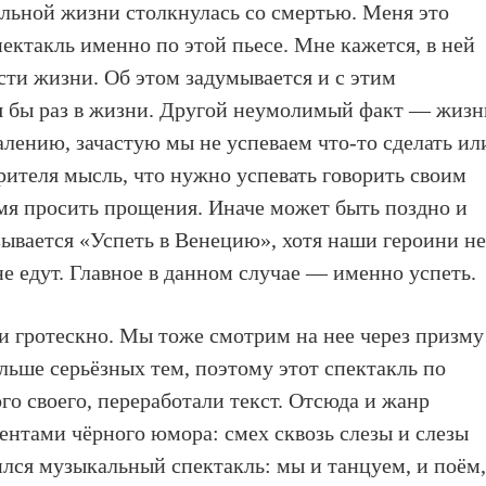
тельной жизни столкнулась со смертью. Меня это
пектакль именно по этой пьесе. Мне кажется, в ней
сти жизни. Об этом задумывается и с этим
я бы раз в жизни. Другой неумолимый факт — жизн
алению, зачастую мы не успеваем что-то сделать ил
зрителя мысль, что нужно успевать говорить своим
мя просить прощения. Иначе может быть поздно и
зывается «Успеть в Венецию», хотя наши героини н
не едут. Главное в данном случае — именно успеть.
 и гротескно. Мы тоже смотрим на нее через призму
льше серьёзных тем, поэтому этот спектакль по
о своего, переработали текст. Отсюда и жанр
ентами чёрного юмора: смех сквозь слезы и слезы
ился музыкальный спектакль: мы и танцуем, и поём,