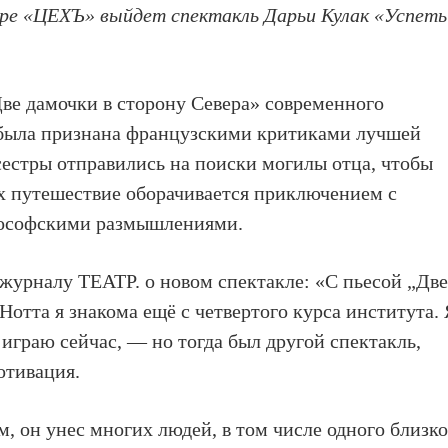
тре «ЦЕХЪ» выйдет спектакль Дарьи Кулак «Успеть
Две дамочки в сторону Севера» современного
я была признана французскими критиками лучшей
 сестры отправились на поиски могилы отца, чтобы
х путешествие оборачивается приключением с
ософскими размышлениями.
 журналу ТЕАТР. о новом спектакле: «С пьесой „Дв
Нотта я знакома ещё с четвертого курса института.
 играю сейчас, — но тогда был другой спектакль,
отивация.
, он унес многих людей, в том числе одного близк