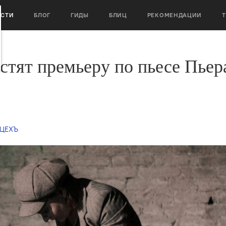
ОСТИ
БЛОГ
ГИДЫ
БЛИЦ
РЕКОМЕНДАЦИИ
тят премьеру по пьесе Пьер
 ЦЕХЪ