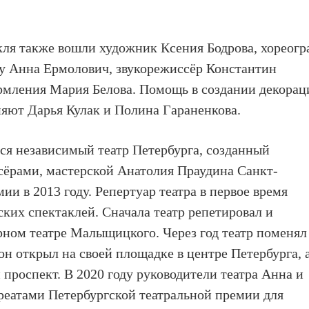
кля также вошли художник Ксения Бодрова, хореогр
ту Анна Ермолович,
звукорежиссёр Константин
ормления Мария Белова. Помощь в создании декорац
яют Дарья Кулак и Полина Гараненкова.
 независимый театр Петербурга, созданный
сёрами, мастерской Анатолия Праудина Санкт-
ии в 2013 году. Репертуар театра в первое время
ских спектаклей. Сначала театр репетировал и
рном театре Малыщицкого. Через год театр поменял
н открыл на своей площадке в центре Петербурга, а
 проспект. В 2020 году руководители театра Анна и
реатами Петербургской театральной премии для