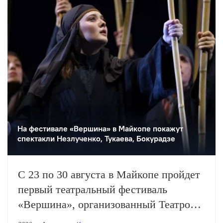
На фестивале «Вершина» в Майкопе покажут
спектакли Незлученко, Тукаева, Бокурадзе
С 23 по 30 августа в Майкопе пройдет
первый театральный фестиваль
«Вершина», организованный Театром
Наций. Участниками станут театры из