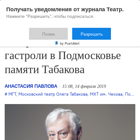
Получать уведомления от журнала Театр.
Нажмите "Разрешить", чтобы подписаться.
Позже
Разрешить
Театры Москвы посвятят
by PushAlert
гастроли в Подмосковье
памяти Табакова
АНАСТАСИЯ ПАВЛОВА
15:08, 14 февраля 2019
МГТ
,
Московский театр Олега Табакова
,
МХТ им. Чехова
,
Подмосковная афиша московских театров