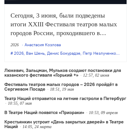
Сегодня, 3 июня, были подведены
итоги XXIII Фестиваля театров малых
городов России, проходившего в
Сергиевом Посаде. Жюри выбрало две
Анастасия Козлова
2026
лучшие постановки большой формы,
2026
,
Ван Шень
,
Денис Бокурадзе
,
Петр Незлученко
,
Театр
определило лауреатов в других
номинациях и обладателей
Люкевич, Зальцман, Мульков создают постановки для
казанского фестиваля «Горький +»
специальных призов.
12:57, 02 июня
Фестиваль театров малых городов – 2026 пройдёт в
Сергиевом Посаде
18:51, 19 мая
Театр Наций отправится на летние гастроли в Петербург
10:55, 07 мая
В Театре Наций появятся «Призраки»
10:53, 09 апреля
Крестьянкин устроит «День закрытых дверей» в Театре
Наций
14:05, 24 марта