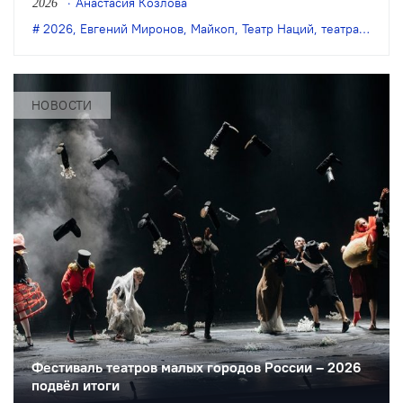
Анастасия Козлова
2026
Альметьевска, Березников, Заречного,
2026
,
Евгений Миронов
,
Майкоп
,
Театр Наций
,
театральный фестиваль
Набережных Челнов, Новокузнецка,
Новокуйбышевска и Майкопа.
НОВОСТИ
Фестиваль театров малых городов России – 2026
подвёл итоги