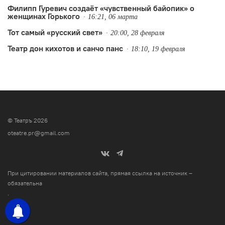
Филипп Гуревич создаёт «чувственный байопик» о
женщинах Горького
16:21, 06 марта
Тот самый «русский свет»
20:00, 28 февраля
Театр дон кихотов и санчо панс
18:10, 19 февраля
© Театръ 2026
oteatre.pr@gmail.com
При цитировании материалов сайта, прямая ссылка на источник –
обязательна
.