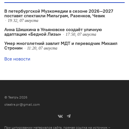
В петербургской Музкомедии в сезоне 2026—2027
поставят спектакли Мильграм, Разенков, Чевик
19:32, 07 августа
Анна Шишкина в Ульяновске создаëт уличную
адаптацию «Бедной Лизы»
17:50, 07 августа
Умер многолетний завлит МДТ и переводчик Михаил
Стронин
11:20, 07 августа
Все новости
© Театръ 2026
oteatre.pr@gmail.com
При цитировании материалов сайта, прямая ссылка на источник –