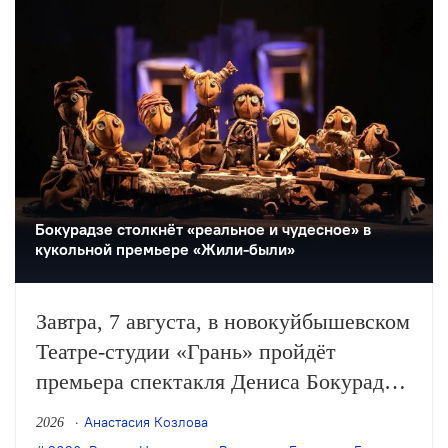
улицу».
Бокурадзе столкнëт «реальное и чудесное» в
кукольной премьере «Жили-были»
Завтра, 7 августа, в новокуйбышевском
Театре-студии «Грань» пройдёт
премьера спектакля Дениса Бокурадзе
«Жили-были» по пьесе Владимира
Анастасия Козлова
2026
Бирюкова.