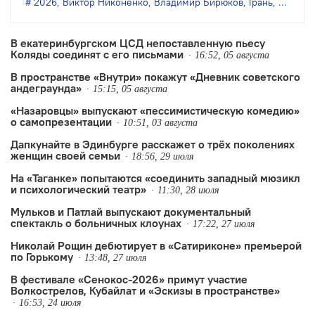
2026
,
Виктор Никоненко
,
Владимир Бирюков
,
Грань
,
Денис 
В екатеринбургском ЦСД непоставленную пьесу
Коляды соединят с его письмами
16:52, 05 августа
В пространстве «Внутри» покажут «Дневник советского
андеграунда»
15:15, 05 августа
«Назаровцы» выпускают «пессимистическую комедию»
о самопрезентации
10:51, 03 августа
Дапкунайте в Эдинбурге расскажет о трёх поколениях
женщин своей семьи
18:56, 29 июля
На «Таганке» попытаются «соединить западный мюзикл
и психологический театр»
11:30, 28 июля
Мульков и Патлай выпускают документальный
спектакль о больничных клоунах
17:22, 27 июля
Николай Рощин дебютирует в «Сатириконе» премьерой
по Горькому
13:48, 27 июля
В фестивале «Сенокос-2026» примут участие
Волкострелов, Кубайлат и «Эскизы в пространстве»
16:53, 24 июля