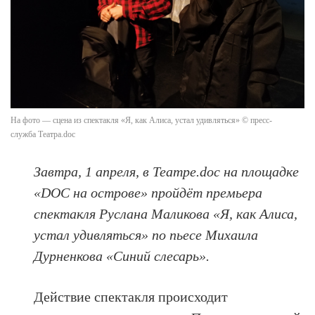
На фото — сцена из спектакля «Я, как Алиса, устал удивляться» © пресс-
служба Театра.doc
Завтра, 1 апреля, в Театре.doc на площадке
«DOC на острове» пройдёт премьера
спектакля Руслана Маликова «Я, как Алиса,
устал удивляться» по пьесе Михаила
Дурненкова «Синий слесарь».
Действие спектакля происходит