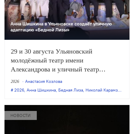
Анна Шишкина в Ульяновске создаëт уличную
адаптацию «Бедной Лизы»
29 и 30 августа Ульяновский
молодёжный театр имени
Александрова и уличный театр
«Странствующие куклы господина
Анастасия Козлова
2026
Пэжо» из Санкт-Петербурга покажут
2026
,
Анна Шишкина
,
Бедная Лиза
,
Николай Карамзин
,
пре
премьеру спектакля Анны Шишкиной
«Бедная Лиза» по одноимённой
повести Карамзина. Постановка
НОВОСТИ
станет одним из центральных событий
театрального фестиваля «Шаг на