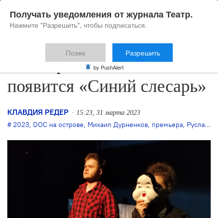
Получать уведомления от журнала Театр.
Нажмите "Разрешить", чтобы подписаться.
Позже
Разрешить
В Театре.doc снова
by PushAlert
появится «Синий слесарь»
КЛАВДИЯ РЕДЕР
15:23, 31 марта 2023
2023
,
DOC на острове
,
Михаил Дурненков
,
премьера
,
Руслан Маликов