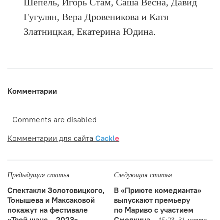
Шепель, Игорь Стам, Саша Весна, Давид
Гугулян, Вера Дровеникова и Катя
Златницкая, Екатерина Юдина.
Комментарии
Comments are disabled
Комментарии для сайта
Cackl
e
Предыдущая статья
Следующая статья
Спектакли Золотовицкого,
В «Приюте комедианта»
Тонышева и Максаковой
выпускают премьеру
покажут на фестивале
по Мариво с участием
«Твой шанс – 2023»
Смолкина