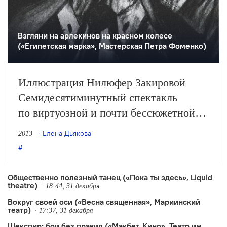
Взгляни на арлекинов на красном колесе
(«Египетская марка», Мастерская Петра Фоменко)
Иллюстрация Нилюфер Закировой
Семидесятиминутный спектакль
по виртуозной и почти бессюжетной
повести Мандельштама идет на старой
Елена Дьякова
2013
— широкофокусной и притемненной
— сцене «Мастерской». Он поставлен
«в рамках вечера проб и ошибок»
Общественно полезный танец («Пока ты здесь», Liquid
theatre)
(из таких лабораторных работ театра
18:44, 31 декабря
Вокруг своей оси («Весна священная», Мариинский
выросли спектакли «Он был
театр)
17:37, 31 декабря
титулярный советник», «Как жаль…»,
Шекспир: бои без правил («Макбет. Кино», Театр им.