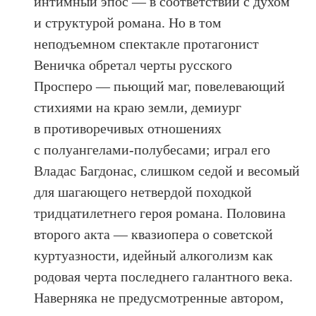
интимный эпос — в соответствии с духом
и структурой романа. Но в том
неподъемном спектакле протагонист
Веничка обретал черты русского
Просперо — пьющий маг, повелевающий
стихиями на краю земли, демиург
в противоречивых отношениях
с полуангелами-полубесами; играл его
Владас Багдонас, слишком седой и весомый
для шагающего нетвердой походкой
тридцатилетнего героя романа. Половина
второго акта — квазиопера о советской
куртуазности, идейный алкоголизм как
родовая черта последнего галантного века.
Наверняка не предусмотренные автором,