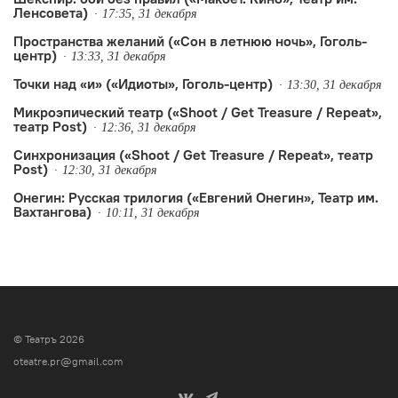
«Рыжий»). Имя постановщика
Ленсовета)
17:35, 31 декабря
обозначено застенчиво: «Автор…
Пространства желаний («Сон в летнюю ночь», Гоголь-
центр)
13:33, 31 декабря
Точки над «и» («Идиоты», Гоголь-центр)
13:30, 31 декабря
Микроэпический театр («Shoot / Get Treasure / Repeat»,
театр Post)
12:36, 31 декабря
Синхронизация («Shoot / Get Treasure / Repeat», театр
Post)
12:30, 31 декабря
Онегин: Русская трилогия («Евгений Онегин», Театр им.
Вахтангова)
10:11, 31 декабря
© Театръ 2026
oteatre.pr@gmail.com