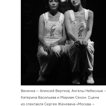
Веничка — Алексей Вертков, Ангелы Небесные 
Катерина Васильева и Мириам Сехон. Сцена
из спектакля Сергея Женовача «Москва —