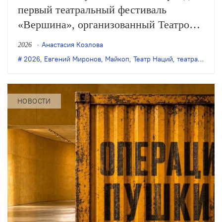
первый театральный фестиваль
«Вершина», организованный Театром
Наций. Участниками станут театры из
Анастасия Козлова
2026
Альметьевска, Березников, Заречного,
2026
,
Евгений Миронов
,
Майкоп
,
Театр Наций
,
театральный фестиваль
Набережных Челнов, Новокузнецка,
Новокуйбышевска и Майкопа.
НОВОСТИ