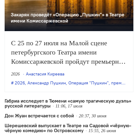
Закарян проведёт «Операцию „Пушкин”» в Театре
имени Комиссаржевской
С 25 по 27 июля на Малой сцене
петербургского Театра имени
Комиссаржевской пройдут премьерные
показы спектакля Эдгара Закаряна
Анастасия Киреева
2026
«Операция „Пушкин”» по
2026
,
Александр Пушкин
,
Операция "Пушкин"
,
премьера
,
Се
одноимённой пьесе Сергея Казанцева.
Габриа исследует в Тюмени «самую трагическую дуэль»
русской литературы
11:06, 17 июля
Дон Жуан встречается с собой
20:37, 30 июня
Шерешевский выпускает в Театре на Садовой «чëрную-
чëрную комедию» по Островскому
15:55, 26 июня