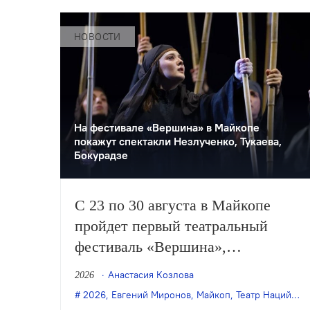
НОВОСТИ
На фестивале «Вершина» в Майкопе
покажут спектакли Незлученко, Тукаева,
Бокурадзе
С 23 по 30 августа в Майкопе
пройдет первый театральный
фестиваль «Вершина»,
организованный Театром Наций.
Анастасия Козлова
2026
Участниками станут театры из
2026
,
Евгений Миронов
,
Майкоп
,
Театр Наций
,
те
Альметьевска, Березников,