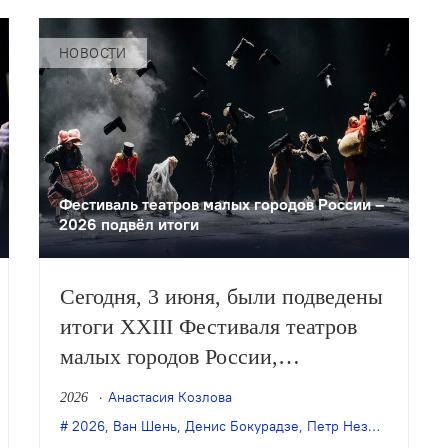
НОВОСТИ
Фестиваль театров малых городов России –
2026 подвёл итоги
Сегодня, 3 июня, были подведены
итоги XXIII Фестиваля театров
малых городов России,
проходившего в Сергиевом
Анастасия Козлова
2026
Посаде. Жюри выбрало две
атральный фестиваль
2026
,
Ван Шень
,
фестиваль «Вершина»
,
Денис Бокурадзе
,
Петр Незлученко
,
Те
лучшие постановки большой