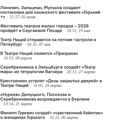
Люкевич, Зальцман, Мульков создают
постановки для казанского фестиваля «Горький
+»
12:57, 02 июня
Фестиваль театров малых городов – 2026
пройдёт в Сергиевом Посаде
18:51, 19 мая
Театр Наций отправится на летние гастроли в
Петербург
10:55, 07 мая
В Театре Наций появятся «Призраки»
10:53, 09 апреля
Серебренников в Зальцбурге создаёт «Театр
мира» из тетралогии Вагнера
20:15, 27 марта
Крестьянкин устроит «День закрытых дверей» в
Театре Наций
14:05, 24 марта
«Нуреев» Демуцкого, Посохова и
Серебренникова возрождается в Берлине
13:54, 21 марта
Филипп Гуревич создаёт «чувственный байопик»
о женщинах Горького
16:21, 06 марта
атр Наций
,
Фестиваль театров малых городов