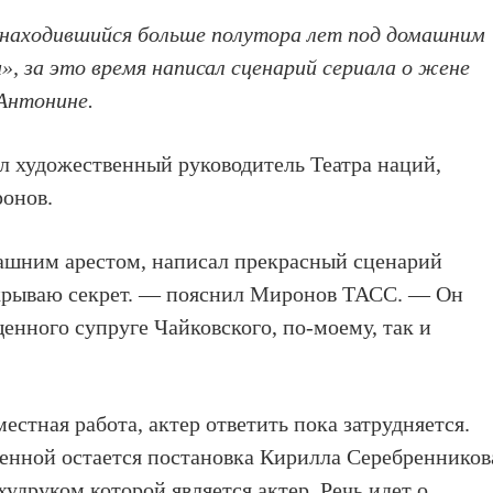
 находившийся больше полутора лет под домашним
», за это время написал сценарий сериала о жене
Антонине.
л художественный руководитель Театра наций,
онов.
машним арестом, написал прекрасный сценарий
ткрываю секрет. — пояснил Миронов ТАСС. — Он
енного супруге Чайковского, по-моему, так и
естная работа, актер ответить пока затрудняется.
енной остается постановка Кирилла Серебренников
худруком которой является актер. Речь идет о