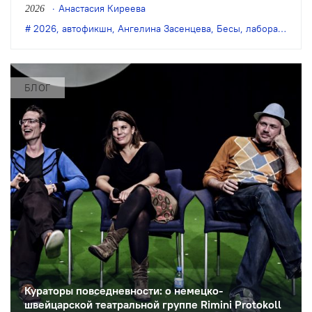
Засенцевой «Бесы Натальи Березиной»
Анастасия Киреева
2026
по мотивам романа Достоевского
2026
,
автофикшн
,
Ангелина Засенцева
,
Бесы
,
лаборатория
,
«Бесы».
БЛОГ
Кураторы повседневности: о немецко-
швейцарской театральной группе Rimini Protokoll