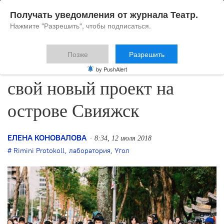
Получать уведомления от журнала Театр.
Нажмите "Разрешить", чтобы подписаться.
Позже
Разрешить
Rimini Protokoll покажет
by PushAlert
свой новый проект на
острове Свияжск
ЕЛЕНА КОНОВАЛОВА
8:34, 12 июля 2018
Rimini Protokoll
,
лаборатория
,
Угол