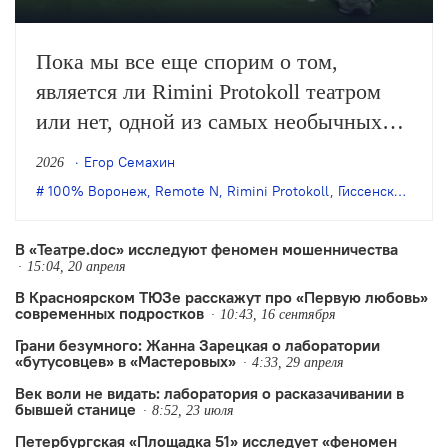
Пока мы все еще спорим о том,
является ли Rimini Protokoll театром
или нет, одной из самых необычных
театральных групп исполнилось 25
Егор Семахин
2026
лет. Это случилось в прошлом году –
100% Воронеж
,
Remote N
,
Rimini Protokoll
,
Гиссенский университет
тихо и без пышных торжеств. Какими
будут их следующие постановки,
В «Театре.doc» исследуют феномен мошенничества
15:04, 20 апреля
узнаем…
В Красноярском ТЮЗе расскажут про «Первую любовь»
современных подростков
10:43, 16 сентября
Грани безумного: Жанна Зарецкая о лаборатории
«бутусовцев» в «Мастеровых»
4:33, 29 апреля
Век воли не видать: лаборатория о расказачивании в
бывшей станице
8:52, 23 июля
Петербургская «Площадка 51» исследует «феномен