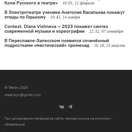
Коли Русского в театре»
16:03, 12 февраля
В Электротеатре ученики Анатолия Васильева покажут
этюды по Горькому
10:43, 14 ноября
Context. Diana Vishneva — 2023 покажет синтез
современной музыки и хореографии
22:32, 07 сентября
В Переславле-Залесском появился сочинённый
подростками «мистический» променад
16:18, 23 августа
© Театръ 2026
oteatre.pr@gmail.com
При цитировании материалов сайта, прямая ссылка на источник –
обязательна
.