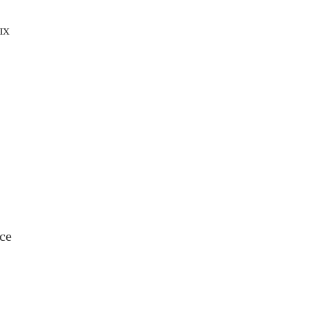
ых
се