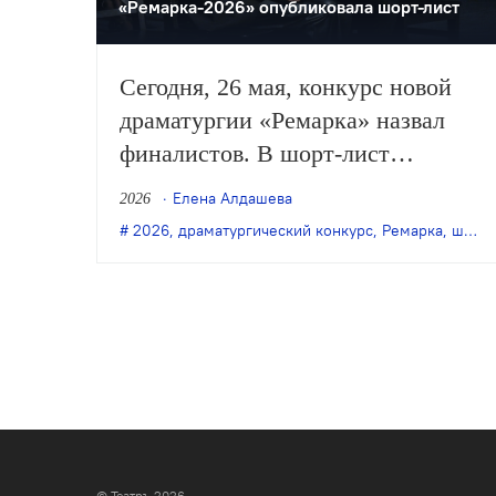
«Ремарка-2026» опубликовала шорт-лист
Сегодня, 26 мая, конкурс новой
драматургии «Ремарка» назвал
финалистов. В шорт-лист
«Большой Ремарки — 2026»
Елена Алдашева
2026
вошли 12 пьес.
2026
,
драматургический конкурс
,
Ремарка
,
шорт-лист
© Театръ 2026