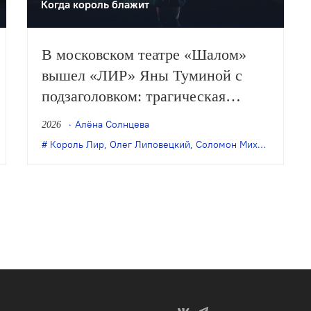
Когда король блажит
В московском театре «Шалом»
вышел «ЛИР» Яны Туминой с
подзаголовком: трагическая
буффонада по мотивам трагедии
Алёна Солнцева
2026
Уильяма Шекспира. О новом
Король Лир
,
Олег Липовецкий
,
Соломон Михоэлс
,
театр
спектакле, сценической основой
которого стала пьеса в переводе
Григория Кружкова, а духовной –
легендарный «Король Лир»
Радлова и Михоэлса, размышляет
Алёна…