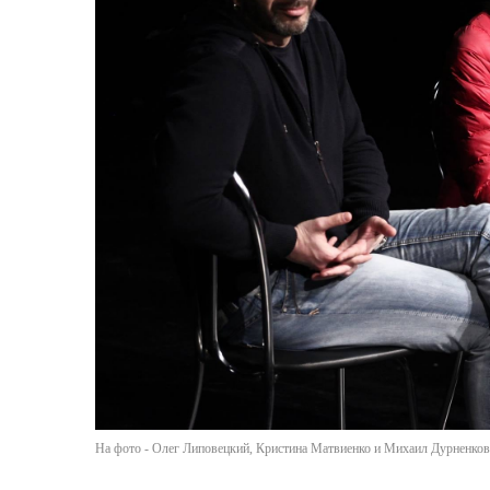
На фото - Олег Липовецкий, Кристина Матвиенко и Михаил Дурненков