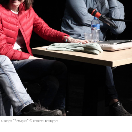
 в жюри "Ремарки" © соцсети конкурса