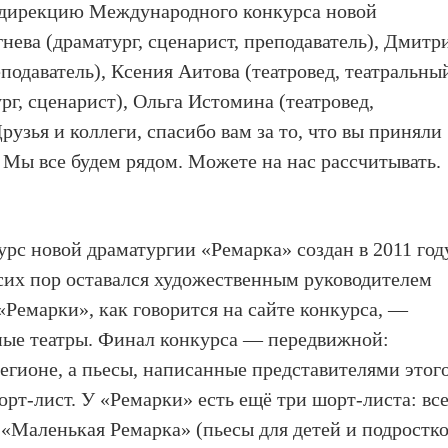
т-дирекцию Международного конкурса новой
нева (драматург, сценарист, преподаватель), Дмитр
еподаватель), Ксения Аитова (театровед, театральны
рг, сценарист), Ольга Истомина (театровед,
рузья и коллеги, спасибо вам за то, что вы приняли
 Мы все будем рядом. Можете на нас рассчитывать.
с новой драматургии «Ремарка» создан в 2011 год
сих пор оставался художественным руководителем
«Ремарки», как говорится на сайте конкурса, —
ные театры. Финал конкурса — передвижной:
регионе, а пьесы, написанные представителями этог
рт-лист. У «Ремарки» есть ещё три шорт-листа: вс
«Маленькая Ремарка» (пьесы для детей и подростко