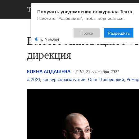
АРХИВ
НОВ
Получать уведомления от журнала Театр.
Нажмите "Разрешить", чтобы подписаться.
Позже
Разрешить
Вместо Липовецкого «Р
by PushAlert
дирекция
ЕЛЕНА АЛДАШЕВА
7:10, 23 сентября 2021
2021
,
конкурс драматургии
,
Олег Липовецкий
,
Ремар