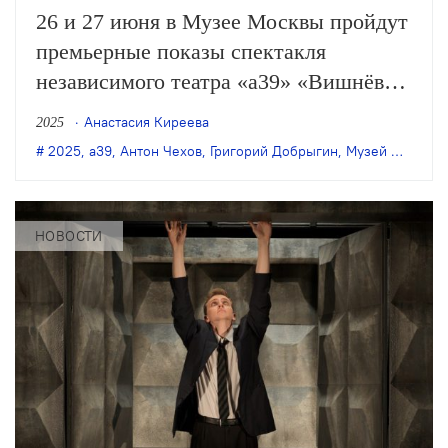
26 и 27 июня в Музее Москвы пройдут
премьерные показы спектакля
независимого театра «а39» «Вишнёвый
сон» в постановке режиссёра и
Анастасия Киреева
2025
хореографа Олега Глушкова. В основе
2025
,
а39
,
Антон Чехов
,
Григорий Добрыгин
,
Музей Москвы
сюжета – пьеса Чехова «Вишнёвый
сад».
НОВОСТИ