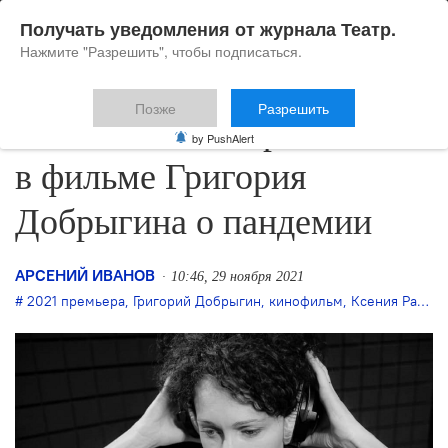
Получать уведомления от журнала Театр.
Нажмите "Разрешить", чтобы подписаться.
Позже
Разрешить
Ксения Раппопорт снялась
by PushAlert
в фильме Григория
Добрыгина о пандемии
АРСЕНИЙ ИВАНОВ
10:46, 29 ноября 2021
2021 премьера
,
Григорий Добрыгин
,
кинофильм
,
Ксения Раппопорт