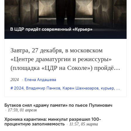
В ЦДР придёт современный «Курьер»
Завтра, 27 декабря, в московском
«Центре драматургии и режиссуры»
(площадка «ЦДР на Соколе») пройдёт
премьера спектакля Владимира
Елена Алдашева
2024
Панкова «Курьер» (16+) по
2024
,
Владимир Панков
,
Карен Шахназаров
,
курьер
,
премье
одноимённой повести Карена
Шахназарова.
Бутаков снял «драму памяти» по пьесе Пулинович
17:59, 01 апреля
Хроника карантина: минкульт разрешил 100-
процентную заполняемость
11:57, 05 марта