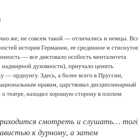
!
чно же, не совсем такой — отличались и немцы. Вс
ностей история Германии, ее срединное и стиснуто
енность — все диктовало особость менталитета
т надмирной духовности), приучало ценить
 — орднунгу. Здесь, а более всего в Пруссии,
 национальным нравам, царствовал дисциплинарный
м о театре, находил хорошую сторону в плохом
приходится смотреть и слушать… тог
авистью к дурному, а затем