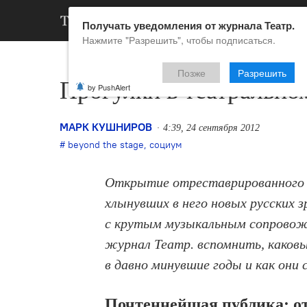
АРХИВ
НОВ
Получать уведомления от журнала Театр.
Нажмите "Разрешить", чтобы подписаться.
Позже
Разрешить
Прогулки в театрально
by PushAlert
МАРК КУШНИРОВ
4:39, 24 сентября 2012
beyond the stage
,
социум
Открытие отреставрированного з
хлынувших в него новых русских з
с крутым музыкальным сопровожд
журнал Театр. вспомнить, каков
в давно минувшие годы и как они 
Почтеннейшая публика: о