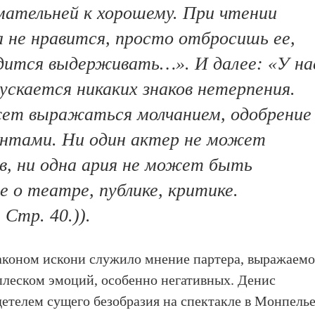
мательней к хорошему. При чтении
га не нравится, просто отбросишь ее,
одится выдерживать…». И далее: «У на
пускается никаких знаков нетерпения.
ет выражаться молчанием, одобрение
ентами. Ни один актер не может
в, ни одна ария не может быть
е о театре, публике, критике.
 Стр. 40.)).
законом искони служило мнение партера, выражаемо
плеском эмоций, особенно негативных. Денис
телем сущего безобразия на спектакле в Монпелье