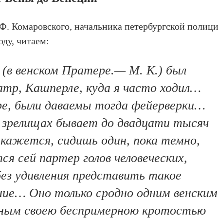
Ф. Комаровского, начальника петербургской полици
оду, читаем:
 (в венском Пратере.— М. К.) был
тр, Кашперле, куда я часто ходил…
ре, были даваемы тогда фейерверки…
 зрелищах бывает до двадцати тысяч
и кажется, сидишь один, пока темно,
ся сей партер голов человеческих,
ез удивления представить такое
ние… Оно только сродно одним венским
ным своею беспримерною кротостью