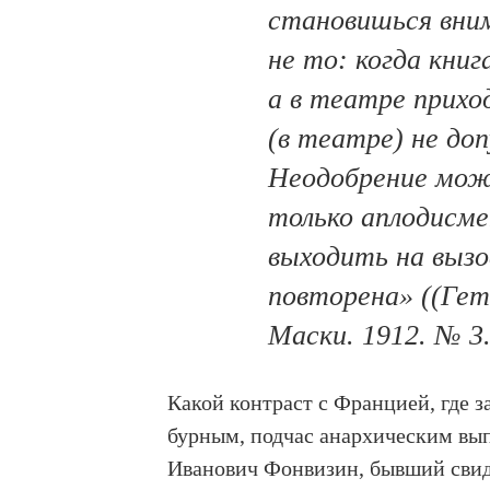
становишься вни
не то: когда кни
а в театре прих
(в театре) не до
Неодобрение мож
только аплодисм
выходить на вызо
повторена» ((Гет
Маски. 1912. № 3.
Какой контраст с Францией, где 
бурным, подчас анархическим вы
Иванович Фонвизин, бывший свиде