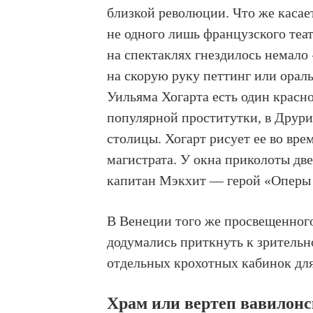
близкой революции. Что же касае
не одного лишь французского теат
на спектаклях гнездилось немал
на скорую руку петтинг или ораль
Уильяма Хогарта есть один кра
популярной проститутки, в Друри
столицы. Хогарт рисует ее во врем
магистрата. У окна приколоты две
капитан Мэкхит — герой «Оперы
В Венеции того же просвещенного
додумались приткнуть к зрительн
отдельных крохотных кабинок дл
Храм или вертеп вавилон