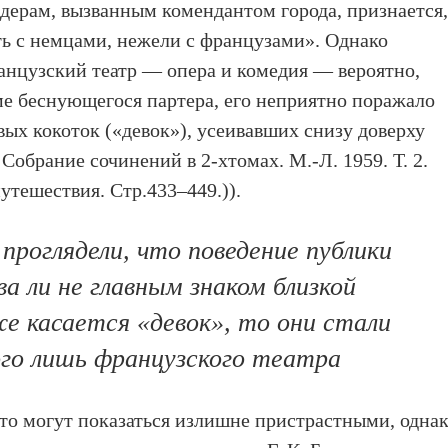
дерам, вызванным комендантом города, признается
ть с немцами, нежели с французами». Однако
анцузский театр — опера и комедия — вероятно,
е беснующегося партера, его неприятно поражало
вых кокоток («девок»), усеивавших снизу доверху
Собрание сочинений в 2-хтомах. М.-Л. 1959. Т. 2.
утешествия. Стр.433–449.)).
проглядели, что поведение публики
а ли не главным знаком близкой
е касается «девок», то они стали
го лишь французского театра
то могут показаться излишне пристрастными, одна