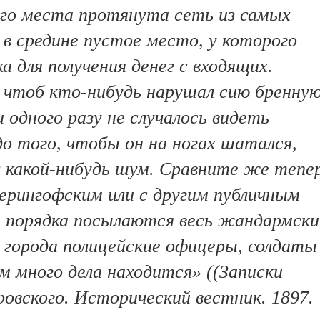
ого места протянута сеть из самых
 в средине пустое место, у которого
а для получения денег с входящих.
 чтоб кто-нибудь нарушал сию бренну
 одного разу не случалось видеть
до того, чтобы он на ногах шатался,
л какой-нибудь шум. Сравните же тепе
ерингофским или с другим публичным
ля порядка посылаются весь жандармски
го города полицейские офицеры, солдаты
ем много дела находится» ((Записки
овского. Исторический вестник. 1897. 