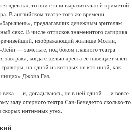
тся «девок», то они стали выразительной приметой
ра. В английском театре того же времени
о «барышень», предлагавших денежным зрителям
ный секс. В числе оттисков знаменитого сатирика
сноречивейший, изображающий жилище Молли,
-Лейн — заметьте, под боком главного театра
я завтрака, когда с целью ареста ее навещает член
 гравюры, на одной из которых не кто иной, как
 нищих» Джона Гея.
 века — и, догадываюсь, не в ней одной — и вовсе
ому залу оперного театра Сан-Бенедетто сколько-то
я скорых интимных утех.
ский