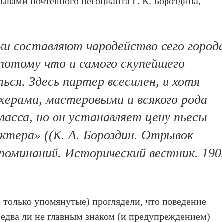
зывами почтенного негоцианта Г. К. Бороздина,
ки составляют чародейство сего город
потому что и самого скупейшего
ся. Здесь партер всесилен, и хотя
херами, мастеровыми и всякого рода
ласса, но он устанавляет цену пьесы
актера» ((К. А. Бороздин. Отрывок
поминаний. Исторический вестник. 190
е только упомянутые) проглядели, что поведение
 едва ли не главным знаком (и предупреждением)