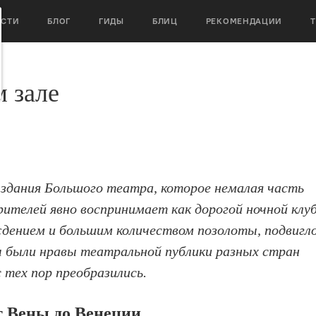
ОСТИ
БЛОГ
ГИДЫ
БЛИЦ
РЕКОМЕНДАЦИИ
м зале
дания Большого театра, которое немалая часть
рителей явно воспринимает как дорогой ночной клу
ением и большим количеством позолоты, подвигл
ы были нравы театральной публики разных стран
с тех пор преобразились.
т Вены до Венеции