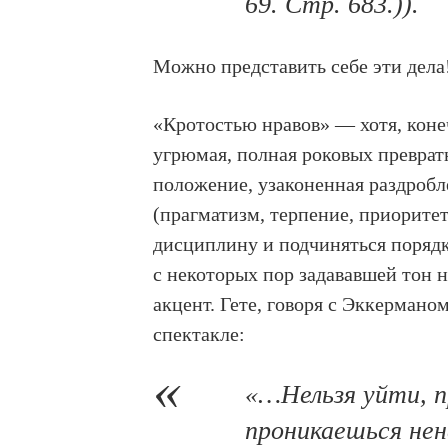
69. Стр. 683.)).
Можно представить себе эти дела
«Кротостью нравов» — хотя, коне
угрюмая, полная роковых преврат
положение, узаконенная раздробл
(прагматизм, терпение, приорите
дисциплину и подчиняться порядку
с некоторых пор задававшей тон
акцент. Гете, говоря с Эккермано
спектакле:
«…Нельзя уйти, 
проникаешься нен