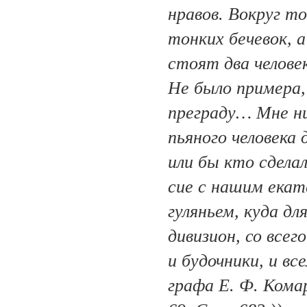
нравов. Вокруг т
тонких бечевок, а
стоят два человек
Не было примера,
преграду… Мне ни
пьяного человека 
или бы кто сдела
сие с нашим екат
гуляньем, куда д
дивизион, со все
и будочники, и вс
графа Е. Ф. Комар