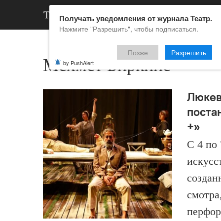
АРХИВ
НОВ
Получать уведомления от журнала Театр.
Нажмите "Разрешить", чтобы подписаться.
Позже
Разрешить
Мехмет Биркийе
by PushAlert
Люкев
поста
+»
С 4 по
искусс
создан
смотра
перфор