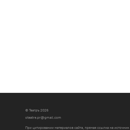
© Театръ 2026
oteatre.pr@gmail.com
При цитировании материалов сайта, прямая ссылка на источник